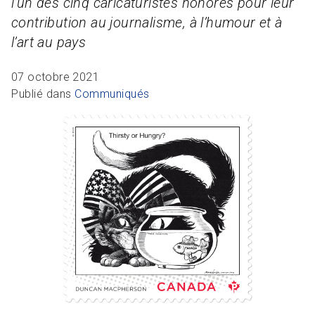
l’un des cinq caricaturistes honorés pour leur
R
L
Articles et ressources
Favoris
contribution au journalisme, à l’humour et à
A
A
C
l’art au pays
M
07 octobre 2021
F
Publié dans
Communiqués