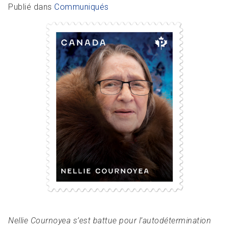
R
L
Articles et ressources
Favoris
Publié dans
Communiqués
A
A
C
M
F
Nellie Cournoyea s’est battue pour l’autodétermination