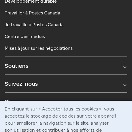
Développement durable
Travailler à Postes Canada
Je travaille à Postes Canada
Centre des médias
Mises à jour sur les négociations
Soutiens
Suivez-nous
Blogues
En cliquant sur « Accepter tous les cookies », vous
acceptez le stockage de cookies sur votre appareil
pour améliorer la navigation sur le site, analyser
Avis juridiques
son utilisation et contribuer à nos efforts de