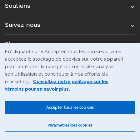
Soutiens
Suivez-nous
Blogues
En cliquant sur « Accepter tous les cookies », vous
acceptez le stockage de cookies sur votre appareil
pour améliorer la navigation sur le site, analyser
Avis juridiques
son utilisation et contribuer à nos efforts de
Confidentialité
marketing.
Consultez notre politique sur les
témoins pour en savoir plus.
Accès à l’information
© Société canadienne des postes
Accepter tous les cookies
Paramètres des cookies