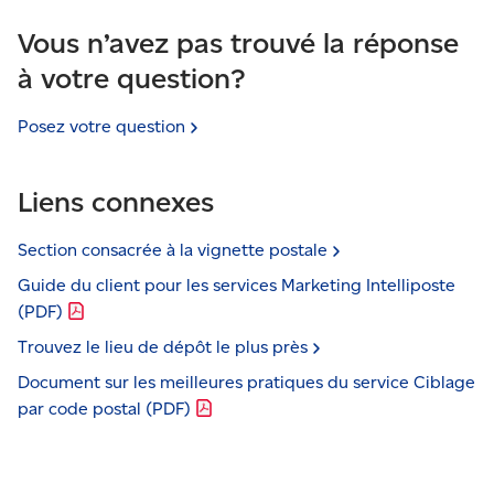
découvert et des mini-catalogues du service Ciblage
commerciaux (CDC) ou unité de vérification du
Vous n’avez pas trouvé la réponse
par code postal. Reportez-vous au
Guide du client
courrier reçu (UVCR). Remarque : vous ne pouvez
pour les services Marketing Intelliposte
(PDF)
à votre question?
pas déposer votre envoi aux emplacements de vente
pour obtenir des renseignements.
au détail de Postes Canada.
Trouvez le lieu de dépôt
le plus près
.
Posez votre
question
Liens connexes
Section consacrée à la vignette
postale
Guide du client pour les services Marketing Intelliposte
(PDF)
Trouvez le lieu de dépôt le plus
près
Document sur les meilleures pratiques du service Ciblage
par code postal
(PDF)