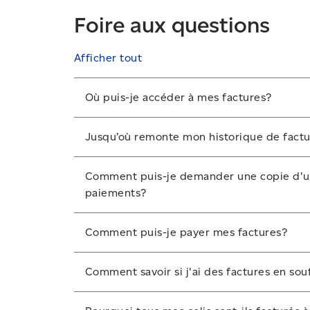
Foire aux questions
Afficher tout
Où puis-je accéder à mes factures?
Vous pouvez accéder à vos factures, et les gér
Jusqu’où remonte mon historique de factu
d’entreprise.
Les factures sont disponibles pendant 18 mo
Ouvrez une session
.
Comment puis-je demander une copie d'une
qu’elles ne soient plus disponibles.
paiements?
À partir du menu déroulant global, sélec
Si la facture dont vous avez besoin n'appar
Comment puis-je payer mes factures?
de gestion du crédit au
1-800-267-7651
. Des 
Découvrez comment payer votre facture
.
Comment savoir si j'ai des factures en sou
Ouvrez une session
.