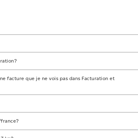
er, à la section Facturation et paiements de votre profil
ration?
is. Nous vous recommandons de sauvegarder vos factures avan
 facture que je ne vois pas dans Facturation et
tionnez
Facturation et paiements
.
aît pas dans Facturation et paiements, communiquez avec le Gr
frais de service peuvent s'appliquer.
ffrance?