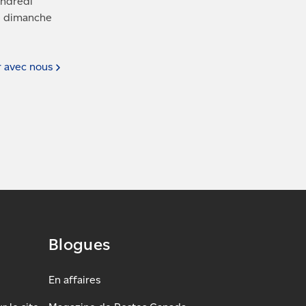
endredi
le dimanche
r avec
nous
Blogues
En affaires