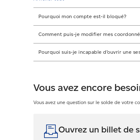
Pourquoi mon compte est-il bloqué?
Si votre compte est bloqué, il est possible q
Comment puis-je modifier mes coordonn
solde impayé. Si vous avez effectué un paieme
Pour modifier votre adresse, nom d'entrepris
Communiquez avec le Groupe de gestion du 
Pourquoi suis-je incapable d’ouvrir une s
compte.
Communiquez avec le service de soutien te
de paiement en ligne.
Vous avez encore besoi
Vous avez une question sur le solde de votre co
Ouvrez un billet de 