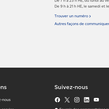
De 7 h à 23 h HE, du lundi au v
De 9 h à 21 h HE, le samedi et 
Trouver un
numéro
Autres façons de communique
ens
Suivez-nous
z-nous