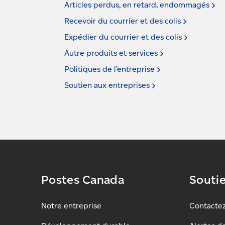
Articles perdus, en retard,
endommagés
Recevoir du courrier et des
colis
Expédier du courrier et des
colis
Autre produits et
services
Politiques de
l’entreprise
Soutien aux
entreprises
Postes Canada
Souti
Notre entreprise
Contacte