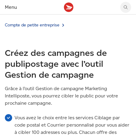
Menu
Compte de petite entreprise
Tarifs des timbres
Suivre un envoi
Compte MonArgent Postes Canada
Voir les nouveaux timbres
Tarifs d'affranchissement
Réacheminer du courrier
Transferts de fonds
Voir les nouvelles pièces
Créer une étiquette
Aperçu de votre courrier
Mandats-poste
Récits sur nos timbres
Créez des campagnes de
Faire un envoi au Canada
Gérer courrier et colis
Cartes et services prépayés
Proposer un timbre
Expédier à l’étranger
Cueillette au comptoir
Cachets illustrés
publipostage avec l’outil
Acheter timbres et fournitures d’emballage
Boîtes postales et casiers
Magazine En détail
Gestion de campagne
Retourner un achat
Louer une case postale
Conseils d’expédition
Grâce à l’outil Gestion de campagne Marketing
Intelliposte, vous pourrez cibler le public pour votre
prochaine campagne.
Vous avez le choix entre les services Ciblage par
code postal et Courrier personnalisé pour vous aider
à cibler 100 adresses ou plus. Chacun offre des