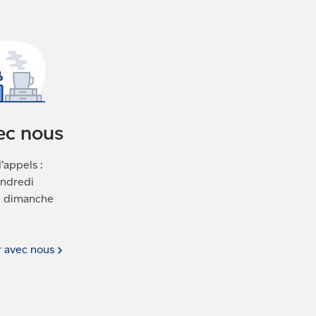
ec nous
’appels :
endredi
le dimanche
r avec
nous