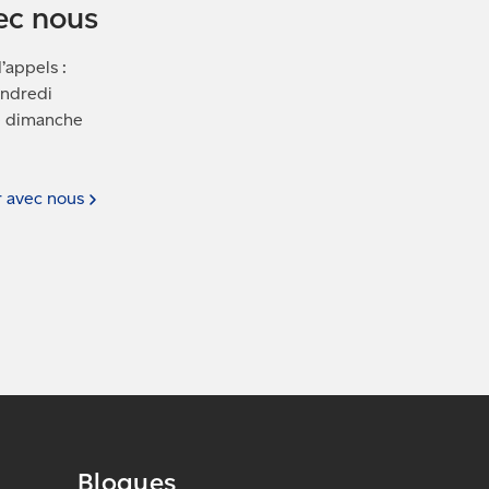
ec nous
’appels :
endredi
le dimanche
r avec
nous
Blogues