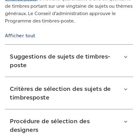
de timbres portant sur une vingtaine de sujets ou thèmes
généraux. Le Conseil d’administration approuve le
Programme des timbres-poste.
Afficher tout
Suggestions de sujets de timbres-
poste
Nous encourageons les Canadiens et Canadiennes à
proposer des sujets de timbres-poste. Les
Critères de sélection des sujets de
suggestions doivent comprendre :
timbresposte
une brève description du sujet;
Le sujet de timbre-poste que vous suggérez doit :
Procédure de sélection des
une explication de l’importance que le sujet
Susciter l’intérêt général de la population
designers
revêt dans le contexte canadien;
canadienne, et encourager les Canadiens et