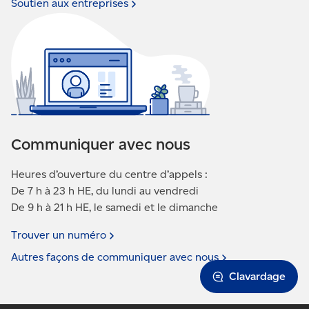
Soutien aux
entreprises
Direction des Timbres et services connexes
SOCIÉTÉ CANADIENNE DES POSTES
2701 PROMENADE RIVERSIDE BUREAU N0875
OTTAWA ON K1A 0B1
Postes Canada accuse réception de toutes les offres
de service qu’elle reçoit. Elle peut conserver durant
une période indéterminée le matériel qui lui est
Communiquer avec nous
soumis pour le consulter et l’examiner
ultérieurement. Postes Canada ne s’engage
Heures d’ouverture du centre d’appels :
nullement à retourner aux personnes les portfolios et
De 7 h à 23 h HE, du lundi au vendredi
autres documents joints à leur offre de service.
De 9 h à 21 h HE, le samedi et le dimanche
Trouver un
numéro
Autres façons de communiquer avec
nous
Clavardage