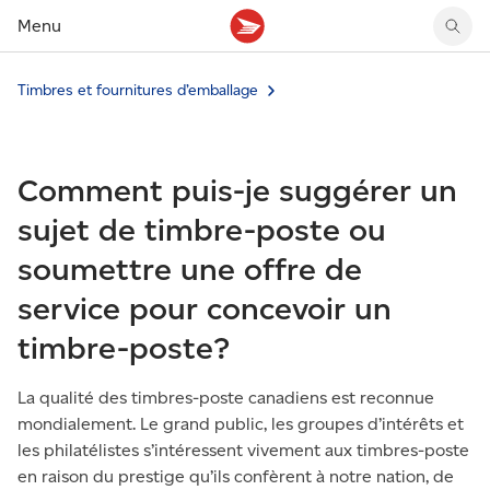
Menu
Timbres et fournitures d’emballage
Tarifs des timbres
Suivre un envoi
Compte MonArgent Postes Canada
Voir les nouveaux timbres
Tarifs d'affranchissement
Réacheminer du courrier
Transferts de fonds
Voir les nouvelles pièces
Créer une étiquette
Aperçu de votre courrier
Mandats-poste
Récits sur nos timbres
Comment puis-je suggérer un
Faire un envoi au Canada
Gérer courrier et colis
Cartes et services prépayés
Proposer un timbre
Expédier à l’étranger
Cueillette au comptoir
Cachets illustrés
sujet de timbre-poste ou
Acheter timbres et fournitures d’emballage
Boîtes postales et casiers
Magazine En détail
soumettre une offre de
Retourner un achat
Louer une case postale
Conseils d’expédition
service pour concevoir un
timbre-poste?
La qualité des timbres-poste canadiens est reconnue
mondialement. Le grand public, les groupes d’intérêts et
les philatélistes s’intéressent vivement aux timbres-poste
en raison du prestige qu’ils confèrent à notre nation, de