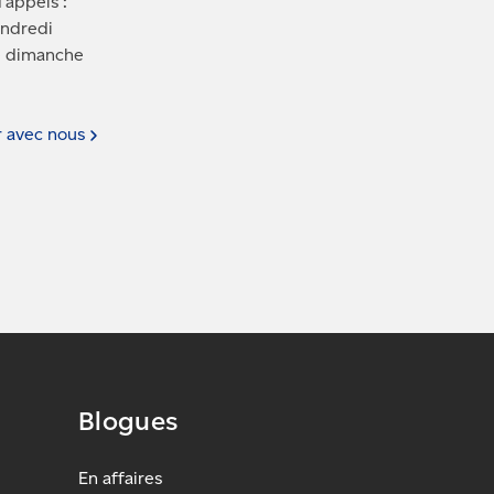
’appels :
endredi
le dimanche
r avec
nous
Blogues
En affaires