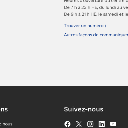
Heures d’ouverture du centre d
De 7 h à 23 h HE, du lundi au v
De 9 h à 21 h HE, le samedi et 
Trouver un
numéro
Autres façons de communique
ens
Suivez-nous
z-nous