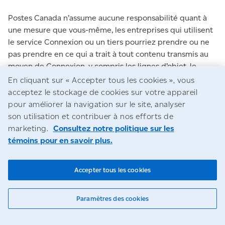
Postes Canada n’assume aucune responsabilité quant à
une mesure que vous-même, les entreprises qui utilisent
le service Connexion ou un tiers pourriez prendre ou ne
pas prendre en ce qui a trait à tout contenu transmis au
moyen de Connexion, y compris les lignes d’objet, le
contenu des messages et les fichiers.
En cliquant sur « Accepter tous les cookies », vous
acceptez le stockage de cookies sur votre appareil
pour améliorer la navigation sur le site, analyser
Protection antivirus
son utilisation et contribuer à nos efforts de
marketing.
Consultez notre politique sur les
Vous êtes seul responsable de la protection de votre
témoins pour en savoir plus.
ordinateur, vos systèmes, vos données et tout autre
matériel, et devez utiliser votre propre logiciel de
Accepter tous les cookies
détection de virus, votre pare-feu et d’autres mesures de
sécurité. Veuillez noter qu’en raison de la nature du
chiffrement des fichiers utilisé, nous ne numérisons pas
Paramètres des cookies
les pièces jointes envoyées par l’entremise du service
Connexion.