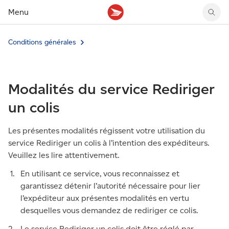
Menu
Conditions générales
Tarifs des timbres
Suivre un envoi
Compte MonArgent Postes Canada
Voir les nouveaux timbres
Tarifs d'affranchissement
Réacheminer du courrier
Transferts de fonds
Voir les nouvelles pièces
Créer une étiquette
Aperçu de votre courrier
Mandats-poste
Récits sur nos timbres
Modalités du service Rediriger
Faire un envoi au Canada
Gérer courrier et colis
Cartes et services prépayés
Proposer un timbre
Expédier à l’étranger
Cueillette au comptoir
Cachets illustrés
un colis
Acheter timbres et fournitures d’emballage
Boîtes postales et casiers
Magazine En détail
Retourner un achat
Louer une case postale
Les présentes modalités régissent votre utilisation du
Conseils d’expédition
service Rediriger un colis à l’intention des expéditeurs.
Veuillez les lire attentivement.
En utilisant ce service, vous reconnaissez et
garantissez détenir l’autorité nécessaire pour lier
l’expéditeur aux présentes modalités en vertu
desquelles vous demandez de rediriger ce colis.
Le service Rediriger un colis doit être réglé par