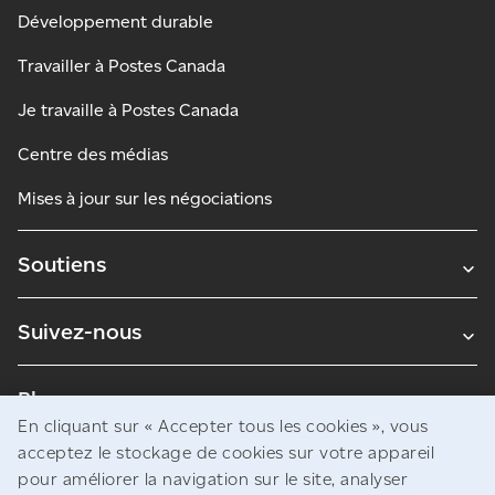
Développement durable
Travailler à Postes Canada
Je travaille à Postes Canada
Centre des médias
Mises à jour sur les négociations
Soutiens
Suivez-nous
Blogues
En cliquant sur « Accepter tous les cookies », vous
acceptez le stockage de cookies sur votre appareil
pour améliorer la navigation sur le site, analyser
Avis juridiques