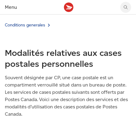
Menu
Conditions generales
Tarifs des timbres
Suivre un envoi
Compte MonArgent Postes Canada
Voir les nouveaux timbres
Tarifs d'affranchissement
Réacheminer du courrier
Transferts de fonds
Voir les nouvelles pièces
Créer une étiquette
Aperçu de votre courrier
Mandats-poste
Récits sur nos timbres
Modalités relatives aux cases
Faire un envoi au Canada
Gérer courrier et colis
Cartes et services prépayés
Proposer un timbre
Expédier à l’étranger
Cueillette au comptoir
Cachets illustrés
postales personnelles
Acheter timbres et fournitures d’emballage
Boîtes postales et casiers
Magazine En détail
Retourner un achat
Louer une case postale
Souvent désignée par CP, une case postale est un
Conseils d’expédition
compartiment verrouillé situé dans un bureau de poste.
Les services de cases postales suivants sont offerts par
Postes Canada. Voici une description des services et des
modalités d’utilisation des cases postales de Postes
Canada.