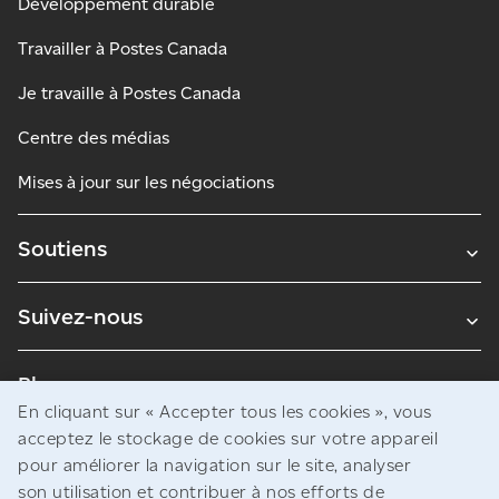
Développement durable
Travailler à Postes Canada
Je travaille à Postes Canada
Centre des médias
Mises à jour sur les négociations
Soutiens
Suivez-nous
Blogues
En cliquant sur « Accepter tous les cookies », vous
acceptez le stockage de cookies sur votre appareil
pour améliorer la navigation sur le site, analyser
Avis juridiques
son utilisation et contribuer à nos efforts de