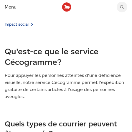
Menu
Impact social
Tarifs des timbres
Suivre un envoi
Compte MonArgent Postes Canada
Voir les nouveaux timbres
Tarifs d'affranchissement
Réacheminer du courrier
Transferts de fonds
Voir les nouvelles pièces
Créer une étiquette
Aperçu de votre courrier
Mandats-poste
Récits sur nos timbres
Qu'est-ce que le service
Faire un envoi au Canada
Gérer courrier et colis
Cartes et services prépayés
Proposer un timbre
Expédier à l’étranger
Cueillette au comptoir
Cachets illustrés
Cécogramme?
Acheter timbres et fournitures d’emballage
Boîtes postales et casiers
Magazine En détail
Retourner un achat
Louer une case postale
Pour appuyer les personnes atteintes d'une déficience
Conseils d’expédition
visuelle, notre service Cécogramme permet l'expédition
gratuite de certains articles à l'usage des personnes
aveugles.
Quels types de courrier peuvent