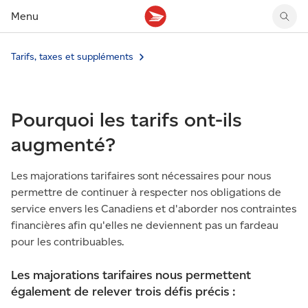
Menu
Tarifs, taxes et suppléments
Tarifs des timbres
Suivre un envoi
Compte MonArgent Postes Canada
Voir les nouveaux timbres
Tarifs d'affranchissement
Réacheminer du courrier
Transferts de fonds
Voir les nouvelles pièces
Créer une étiquette
Aperçu de votre courrier
Mandats-poste
Récits sur nos timbres
Pourquoi les tarifs ont-ils
Faire un envoi au Canada
Gérer courrier et colis
Cartes et services prépayés
Proposer un timbre
Expédier à l’étranger
Cueillette au comptoir
Cachets illustrés
augmenté?
Acheter timbres et fournitures d’emballage
Boîtes postales et casiers
Magazine En détail
Retourner un achat
Louer une case postale
Les majorations tarifaires sont nécessaires pour nous
Conseils d’expédition
permettre de continuer à respecter nos obligations de
service envers les Canadiens et d'aborder nos contraintes
financières afin qu'elles ne deviennent pas un fardeau
pour les contribuables.
Les majorations tarifaires nous permettent
également de relever trois défis précis :