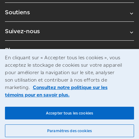
Soutiens
Suivez-nous
Blogues
En cliquant sur « Accepter tous les cookies », vous
acceptez le stockage de cookies sur votre appareil
pour améliorer la navigation sur le site, analyser
Avis juridiques
son utilisation et contribuer à nos efforts de
Confidentialité
marketing.
Consultez notre politique sur les
témoins pour en savoir plus.
Accès à l’information
© Société canadienne des postes
Accepter tous les cookies
Paramètres des cookies