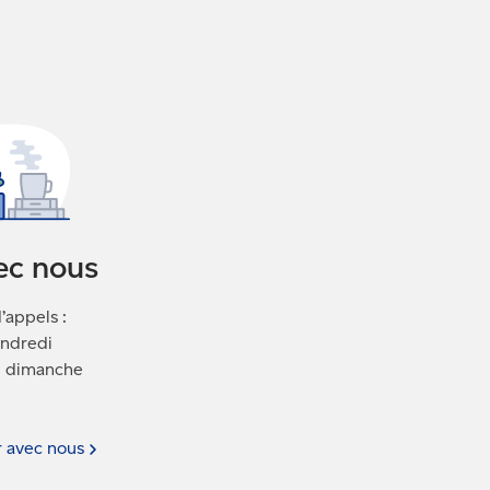
ec nous
’appels :
endredi
le dimanche
r avec
nous