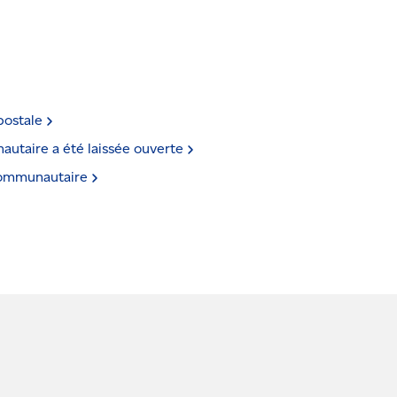
postale
autaire a été laissée
ouverte
ommunautaire