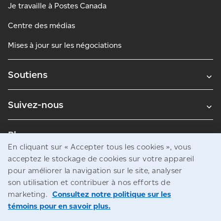
Je travaille à Postes Canada
Centre des médias
Mises à jour sur les négociations
Soutiens
Suivez-nous
Blogues
En cliquant sur « Accepter tous les cookies », vous
acceptez le stockage de cookies sur votre appareil
pour améliorer la navigation sur le site, analyser
Avis juridiques
son utilisation et contribuer à nos efforts de
Confidentialité
marketing.
Consultez notre politique sur les
témoins pour en savoir plus.
Accès à l’information