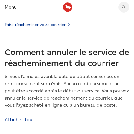
Menu
Faire réacheminer votre courrier
Tarifs des timbres
Suivre un envoi
Compte MonArgent Postes Canada
Voir les nouveaux timbres
Tarifs d'affranchissement
Réacheminer du courrier
Transferts de fonds
Voir les nouvelles pièces
Créer une étiquette
Aperçu de votre courrier
Mandats-poste
Récits sur nos timbres
Comment annuler le service de
Faire un envoi au Canada
Gérer courrier et colis
Cartes et services prépayés
Proposer un timbre
Expédier à l’étranger
Cueillette au comptoir
Cachets illustrés
réacheminement du courrier
Acheter timbres et fournitures d’emballage
Boîtes postales et casiers
Magazine En détail
Retourner un achat
Louer une case postale
Si vous l’annulez avant la date de début convenue, un
Conseils d’expédition
remboursement sera émis. Aucun remboursement ne
peut être accordé après le début du service. Vous pouvez
annuler le service de réacheminement du courrier, que
vous l’ayez acheté en ligne ou à un bureau de poste.
Afficher tout