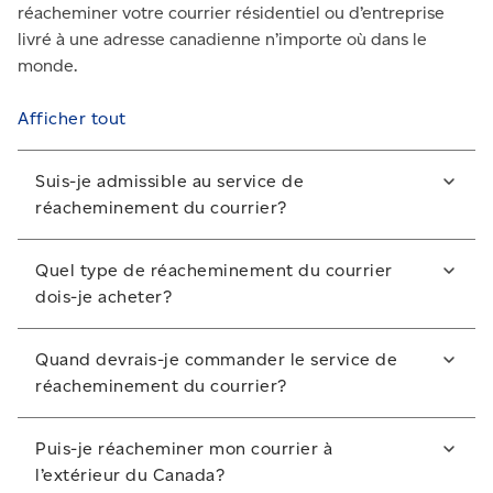
réacheminer votre courrier résidentiel ou d’entreprise
livré à une adresse canadienne n’importe où dans le
monde.
Afficher tout
Suis-je admissible au service de
réacheminement du courrier?
Pour utiliser le service de réacheminement du
Quel type de réacheminement du courrier
courrier résidentiel ou d’entreprise, votre adresse
dois-je acheter?
doit respecter les critères suivants :
Veuillez noter que vous ne pouvez acheter le service
elle doit se trouver au Canada;
Quand devrais-je commander le service de
de réacheminement du courrier que si votre adresse
réacheminement du courrier?
elle ne peut être un emplacement où le service de
d’origine est située au Canada. ​
livraison est partagé, comme un hôpital, un hôtel,
Nous vous recommandons de commander le service
une résidence ou un endroit où plusieurs
Utilisez le service de réacheminement du courrier
Puis-je réacheminer mon courrier à
30 jours avant votre déménagement afin de vous
entreprises partagent la même adresse;
pour un déménagement si :
l’extérieur du Canada?
assurer de ne rater aucun envoi.