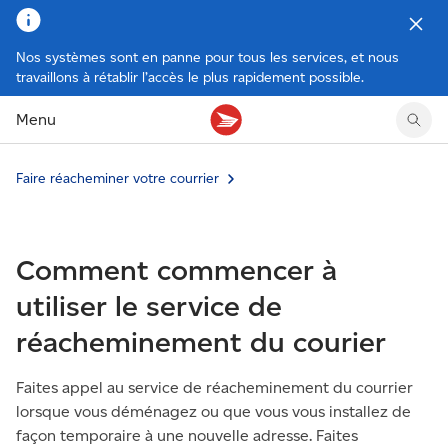
Nos systèmes sont en panne pour tous les services, et nous
travaillons à rétablir l’accès le plus rapidement possible.
Tarifs des timbres
Suivre un envoi
Compte MonArgent Postes Canada
Voir les nouveaux timbres
Menu
Tarifs d'affranchissement
Réacheminer du courrier
Transferts de fonds
Voir les nouvelles pièces
Créer une étiquette
Aperçu de votre courrier
Mandats-poste
Récits sur nos timbres
Faire un envoi au Canada
Gérer courrier et colis
Cartes et services prépayés
Proposer un timbre
Faire réacheminer votre courrier
Expédier à l’étranger
Cueillette au comptoir
Cachets illustrés
Acheter timbres et fournitures d’emballage
Boîtes postales et casiers
Magazine En détail
Retourner un achat
Louer une case postale
Comment commencer à
Conseils d’expédition
utiliser le service de
réacheminement du courier
Faites appel au service de réacheminement du courrier
lorsque vous déménagez ou que vous vous installez de
façon temporaire à une nouvelle adresse. Faites