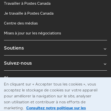
Travailler à Postes Canada
Je travaille à Postes Canada
Centre des médias
Mises à jour sur les négociations
Soutiens
Suivez-nous
Blogues
En cliquant sur « Accepter tous les cookies », vous
acceptez le stockage de cookies sur votre appareil
pour améliorer la navigation sur le site, analyser
Avis juridiques
son utilisation et contribuer à nos efforts de
Confidentialité
marketing.
Consultez notre politique sur les