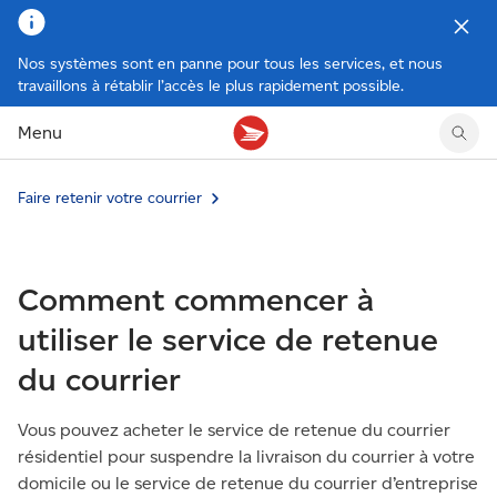
Nos systèmes sont en panne pour tous les services, et nous
travaillons à rétablir l’accès le plus rapidement possible.
Tarifs des timbres
Suivre un envoi
Compte MonArgent Postes Canada
Voir les nouveaux timbres
Menu
Tarifs d'affranchissement
Réacheminer du courrier
Transferts de fonds
Voir les nouvelles pièces
Créer une étiquette
Aperçu de votre courrier
Mandats-poste
Récits sur nos timbres
Faire un envoi au Canada
Gérer courrier et colis
Cartes et services prépayés
Proposer un timbre
Faire retenir votre courrier
Expédier à l’étranger
Cueillette au comptoir
Cachets illustrés
Acheter timbres et fournitures d’emballage
Boîtes postales et casiers
Magazine En détail
Retourner un achat
Louer une case postale
Comment commencer à
Conseils d’expédition
utiliser le service de retenue
du courrier
Vous pouvez acheter le service de retenue du courrier
résidentiel pour suspendre la livraison du courrier à votre
domicile ou le service de retenue du courrier d’entreprise