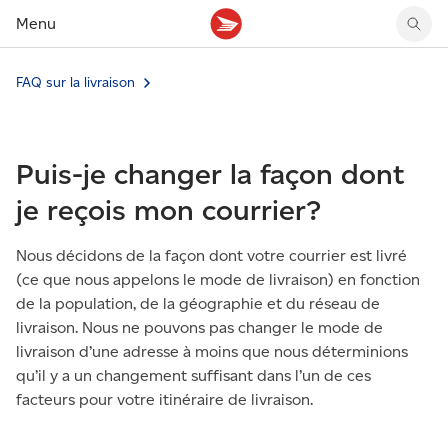
Menu
FAQ sur la livraison
Tarifs des timbres
Suivre un envoi
Compte MonArgent Postes Canada
Voir les nouveaux timbres
Tarifs d'affranchissement
Réacheminer du courrier
Transferts de fonds
Voir les nouvelles pièces
Créer une étiquette
Aperçu de votre courrier
Mandats-poste
Récits sur nos timbres
Puis-je changer la façon dont
Faire un envoi au Canada
Gérer courrier et colis
Cartes et services prépayés
Proposer un timbre
Expédier à l’étranger
Cueillette au comptoir
Cachets illustrés
je reçois mon courrier?
Acheter timbres et fournitures d’emballage
Boîtes postales et casiers
Magazine En détail
Retourner un achat
Louer une case postale
Nous décidons de la façon dont votre courrier est livré
Conseils d’expédition
(ce que nous appelons le mode de livraison) en fonction
de la population, de la géographie et du réseau de
livraison. Nous ne pouvons pas changer le mode de
livraison d’une adresse à moins que nous déterminions
qu’il y a un changement suffisant dans l’un de ces
facteurs pour votre itinéraire de livraison.