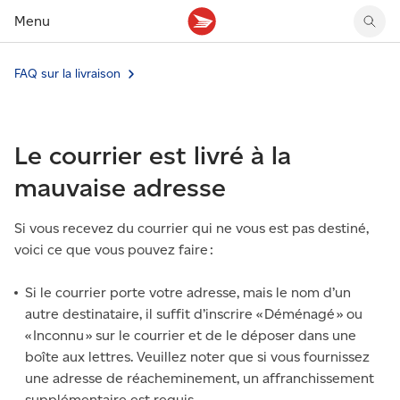
Menu
FAQ sur la livraison
Tarifs des timbres
Suivre un envoi
Compte MonArgent Postes Canada
Voir les nouveaux timbres
Tarifs d'affranchissement
Réacheminer du courrier
Transferts de fonds
Voir les nouvelles pièces
Créer une étiquette
Aperçu de votre courrier
Mandats-poste
Récits sur nos timbres
Le courrier est livré à la
Faire un envoi au Canada
Gérer courrier et colis
Cartes et services prépayés
Proposer un timbre
Expédier à l’étranger
Cueillette au comptoir
Cachets illustrés
mauvaise adresse
Acheter timbres et fournitures d’emballage
Boîtes postales et casiers
Magazine En détail
Retourner un achat
Louer une case postale
Si vous recevez du courrier qui ne vous est pas destiné,
Conseils d’expédition
voici ce que vous pouvez faire :
Si le courrier porte votre adresse, mais le nom d’un
autre destinataire, il suffit d’inscrire « Déménagé » ou
« Inconnu » sur le courrier et de le déposer dans une
boîte aux lettres. Veuillez noter que si vous fournissez
une adresse de réacheminement, un affranchissement
supplémentaire est requis.