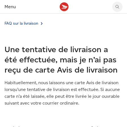
Menu
FAQ sur la livraison
Tarifs des timbres
Suivre un envoi
Compte MonArgent Postes Canada
Voir les nouveaux timbres
Tarifs d'affranchissement
Réacheminer du courrier
Transferts de fonds
Voir les nouvelles pièces
Créer une étiquette
Aperçu de votre courrier
Mandats-poste
Récits sur nos timbres
Une tentative de livraison a
Faire un envoi au Canada
Gérer courrier et colis
Cartes et services prépayés
Proposer un timbre
Expédier à l’étranger
Cueillette au comptoir
Cachets illustrés
été effectuée, mais je n’ai pas
Acheter timbres et fournitures d’emballage
Boîtes postales et casiers
Magazine En détail
reçu de carte Avis de livraison
Retourner un achat
Louer une case postale
Conseils d’expédition
Habituellement, nous laissons une carte Avis de livraison
lorsqu’une tentative de livraison est effectuée. Si aucune
carte n’a été laissée, elle peut être livrée le jour ouvrable
suivant avec votre courrier ordinaire.