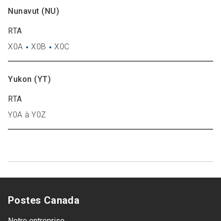
Nunavut (NU)
RTA
X0A
X0B
X0C
Yukon (YT)
RTA
Y0A à Y0Z
Postes Canada
Notre entreprise