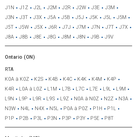
J1N
J1Z
J2L
J2M
J2R
J2W
J3E
J3M
J3N
J3T
J3X
J5A
J5B
J5J
J5K
J5L
J5M
J5T
J5W
J5X
J6R
J7J
J7M
J7N
J7T
J7X
J8A
J8B
J8E
J8G
J8M
J8N
J9B
J9V
Ontario (ON)
RTA
K0A à K0Z
K2S
K4B
K4C
K4K
K4M
K4P
K4R
L0A à L0Z
L1M
L7B
L7C
L7E
L9L
L9M
L9N
L9P
L9R
L9S
L9Z
N0A à N0Z
N2Z
N3A
N3W
N4L
N4X
N5L
P0A à P0Z
P1H
P1L
P1P
P2B
P3L
P3N
P3P
P3Y
P5E
P8T