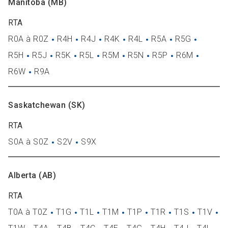
Manitoba (MB)
RTA
R0A à R0Z
R4H
R4J
R4K
R4L
R5A
R5G
R5H
R5J
R5K
R5L
R5M
R5N
R5P
R6M
R6W
R9A
Saskatchewan (SK)
RTA
S0A à S0Z
S2V
S9X
Alberta (AB)
RTA
T0A à T0Z
T1G
T1L
T1M
T1P
T1R
T1S
T1V