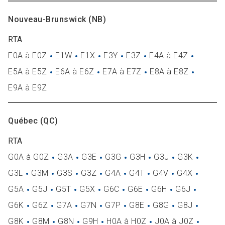
Nouveau-Brunswick (NB)
RTA
E0A à E0Z
E1W
E1X
E3Y
E3Z
E4A à E4Z
E5A à E5Z
E6A à E6Z
E7A à E7Z
E8A à E8Z
E9A à E9Z
Québec (QC)
RTA
G0A à G0Z
G3A
G3E
G3G
G3H
G3J
G3K
G3L
G3M
G3S
G3Z
G4A
G4T
G4V
G4X
G5A
G5J
G5T
G5X
G6C
G6E
G6H
G6J
G6K
G6Z
G7A
G7N
G7P
G8E
G8G
G8J
G8K
G8M
G8N
G9H
H0A à H0Z
J0A à J0Z