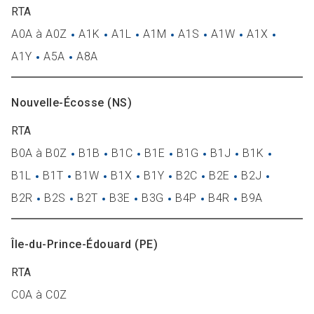
RTA
A0A à A0Z
A1K
A1L
A1M
A1S
A1W
A1X
A1Y
A5A
A8A
Nouvelle-Écosse (NS)
RTA
B0A à B0Z
B1B
B1C
B1E
B1G
B1J
B1K
B1L
B1T
B1W
B1X
B1Y
B2C
B2E
B2J
B2R
B2S
B2T
B3E
B3G
B4P
B4R
B9A
Île-du-Prince-Édouard (PE)
RTA
C0A à C0Z