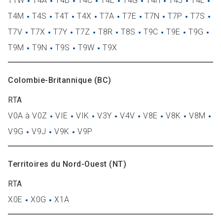
T1W
T4A
T4B
T4C
T4E
T4G
T4H
T4J
T4L
T4M
T4S
T4T
T4X
T7A
T7E
T7N
T7P
T7S
T7V
T7X
T7Y
T7Z
T8R
T8S
T9C
T9E
T9G
T9M
T9N
T9S
T9W
T9X
Colombie-Britannique (BC)
RTA
V0A à V0Z
VIE
VIK
V3Y
V4V
V8E
V8K
V8M
V9G
V9J
V9K
V9P
Territoires du Nord-Ouest (NT)
RTA
X0E
X0G
X1A