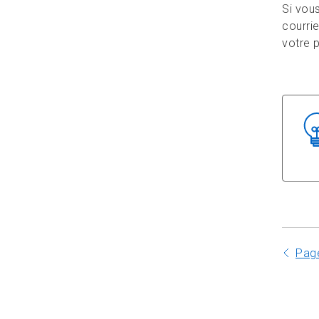
Si vou
courrie
votre 
Pag