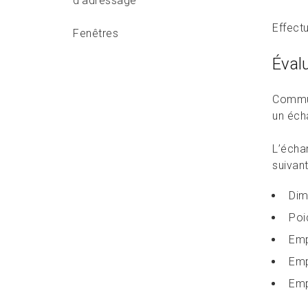
d’adressage
Effect
Fenêtres
Évalu
Exigences relatives à la zone
d’affranchissement
Commun
Exigences relatives aux zones
un éch
margées
L’échan
Autres considérations
suivant
Dim
Exigences relatives aux codes à
barres propres au client
Poi
Emp
Évaluation des articles
Emp
mécanisables avant l’envoi
Emp
Annexe A : Mise à l’essai –