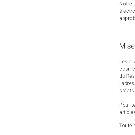
Matériau de la couverture
Notre 
extérieure
électr
approb
Mise
Les cli
courri
du Rés
l’adres
créativ
Pour te
article
Toute 