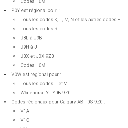
Codes H0M
P0Y est régional pour :
Tous les codes K, L, M, N et les autres codes P
Tous les codes R
J8L à J9B
J9H à J
J0X et J0X 9Z0
Codes H0M
V0W est régional pour :
Tous les codes T et V
Whitehorse YT Y0B 9Z0
Codes régionaux pour Calgary AB T0S 9Z0 :
V1A
V1C