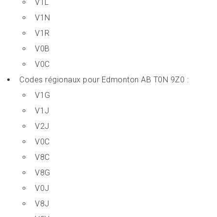
V1L
V1N
V1R
V0B
V0C
Codes régionaux pour Edmonton AB T0N 9Z0 :
V1G
V1J
V2J
V0C
V8C
V8G
V0J
V8J