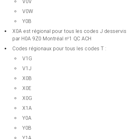
V0V
V0W
Y0B
X0A est régional pour tous les codes J desservis
par H0A 9Z0 Montréal n
1 QC ACH
o
Codes régionaux pour tous les codes T :
V1G
V1J
X0B
X0E
X0G
X1A
Y0A
Y0B
Y1A