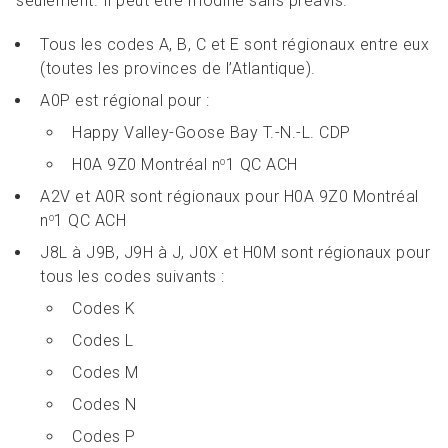
seulement. Il peut être modifié sans préavis.
Tous les codes A, B, C et E sont régionaux entre eux
(toutes les provinces de l’Atlantique).
A0P est régional pour :
Happy Valley-Goose Bay T.-N.-L. CDP
H0A 9Z0 Montréal n
1 QC ACH
o
A2V et A0R sont régionaux pour H0A 9Z0 Montréal
n
1 QC ACH
o
J8L à J9B, J9H à J, J0X et H0M sont régionaux pour
tous les codes suivants :
Codes K
Codes L
Codes M
Codes N
Codes P