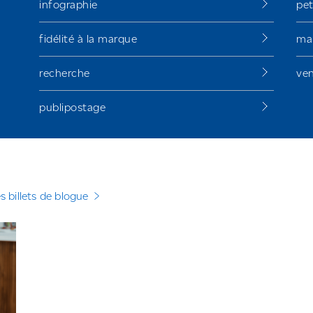
infographie
pet
fidélité à la marque
mar
recherche
ven
publipostage
es billets de blogue