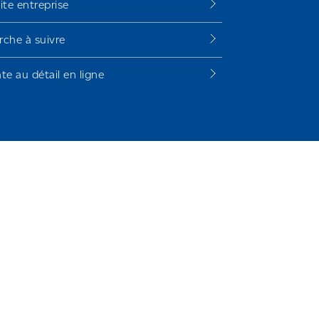
ite entreprise
che à suivre
te au détail en ligne