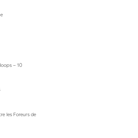
ne
oops – 10
6
e les Foreurs de