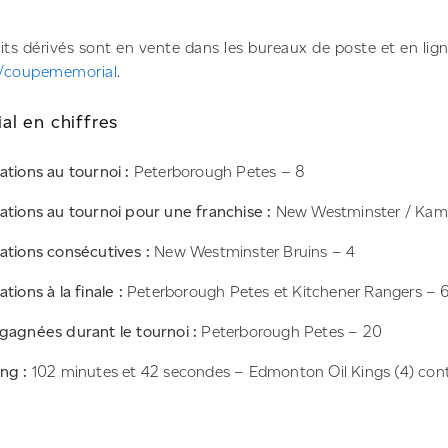
its dérivés sont en vente dans les bureaux de poste et en lig
a/coupememorial
.
l en chiffres
ations au tournoi :
Peterborough Petes – 8
pations au tournoi pour une franchise :
New Westminster / Kaml
pations consécutives :
New Westminster Bruins – 4
tions à la finale :
Peterborough Petes et Kitchener Rangers – 
 gagnées durant le tournoi :
Peterborough Petes – 20
ng :
102 minutes et 42 secondes – Edmonton Oil Kings (4) contr