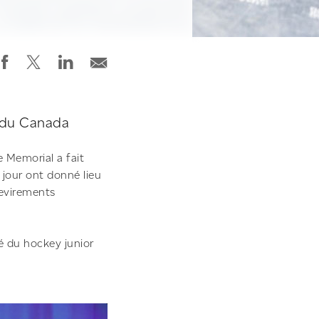
re du Canada
pe Memorial a fait
e jour ont donné lieu
revirements
té du hockey junior