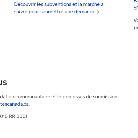
Fa
Découvrir les subventions et la marche à
d
suivre pour soumettre une
demande
Vo
p
us
ndation communautaire et le processus de soumission
tescanada.
ca
.
 010 RR 0001