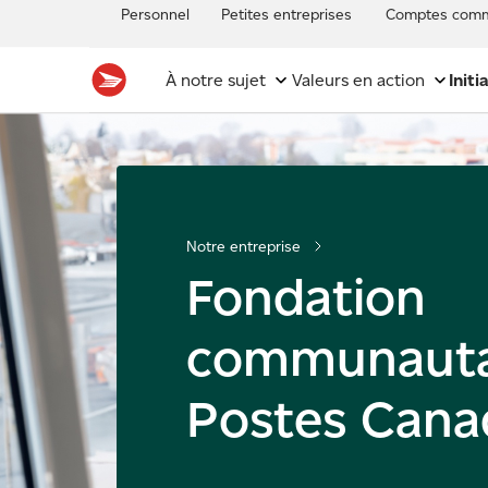
Personnel
Petites entreprises
Comptes comm
À notre sujet
Valeurs en action
Initi
Notre entreprise
Fondation
communauta
Postes Cana