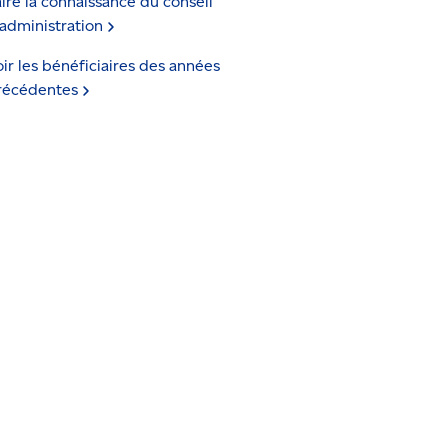
ire la connaissance du conseil
’administration
ir les bénéficiaires des années
récédentes