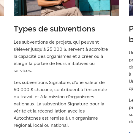
Types de subventions
P
b
Les subventions de projets, qui peuvent
s’élever jusqu’à 25 000 $, servent à accroître
U
la capacité des organismes et à créer ou à
p
élargir la portée de leurs initiatives ou
d
services.
à
U
Les subventions Signature, d’une valeur de
q
50 000 $ chacune, contribuent à l’ensemble
du travail et à la mission d’organismes
L
nationaux. La subvention Signature pour la
p
vérité et la réconciliation avec les
s
Autochtones est remise à un organisme
d
régional, local ou national.