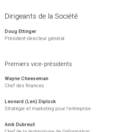
R
L
Articles et ressources
Favoris
A
A
C
Dirigeants de la Société
M
Doug Ettinger
F
Président-directeur général
Premiers vice-présidents
Wayne Cheeseman
Chef des finances
Leonard (Len) Diplock
Stratégie et marketing pour l’entreprise
Anik Dubreuil
Chef de la technologie de l’information