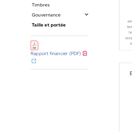
Timbres
Gouvernance
Régie d’entreprise
Taille et portée
Conseil
Dirigeants
Rapport financier
(PDF)
Ombudsman
Protocole de service
Politique publique