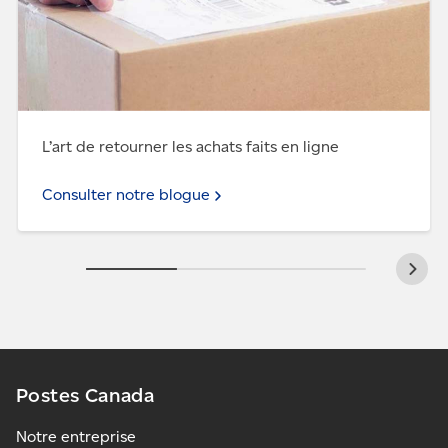
10 cm sur 15 cm (4 po sur 6 po).
Assurez-vous que le code à barres est bien visible
et qu’il n’est dissimulé d’aucune façon (ne couvrez
pas le code à barres avec une matière
réfléchissante comme du ruban adhésif).
L’art de retourner les achats faits en ligne
Consulter notre blogue
Postes Canada
Notre entreprise