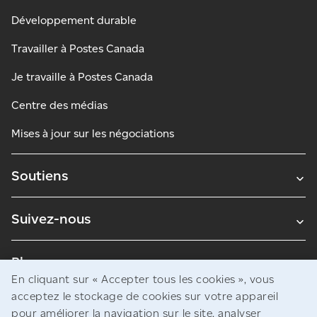
Développement durable
Travailler à Postes Canada
Je travaille à Postes Canada
Centre des médias
Mises à jour sur les négociations
Soutiens
Suivez-nous
Blogues
En cliquant sur « Accepter tous les cookies », vous
acceptez le stockage de cookies sur votre appareil
pour améliorer la navigation sur le site, analyser
Avis juridiques