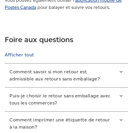
Vous pouvez également utiliser l’
application mobile de
Postes Canada
pour balayer et suivre vos retours.
Foire aux questions
Afficher tout
Comment savoir si mon retour est
admissible aux retours sans emballage?
Au moment de faire votre demande de retour sur le
Puis-je choisir le retour sans emballage avec
site Web du commerce, choisissez le retour sans
tous les commerces?
étiquette ni emballage, si l’option est disponible.
Lorsque vous sélectionnez cette option, le système
Cette option n’est offerte qu’aux commerces
Comment imprimer une étiquette de retour
détermine automatiquement si votre article
participants. Consultez la politique de retour du
à la maison?
est admissible en fonction de sa taille et de son type.
commerce pour savoir s’il offre le retour sans