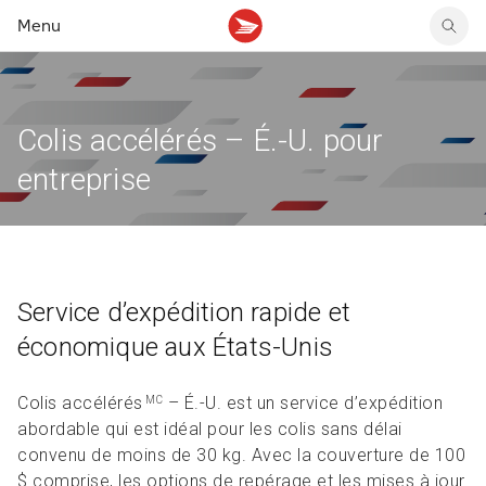
Menu
Faire un envoi au Canada
Solutions de retour
Vendre en ligne
Tout sur le publipostage
Services postaux
Expédier à l’étranger
Retours d’articles sans étiquette ni emballage
Ressources et articles
Lancer une campagne
Louer une case postale
Colis accélérés – É.-U. pour
Créer un envoi en ligne
Créer une politique de retour
Économiser sur le publipostage
Services prépayés et numériques
Nos solutions d’expédition
Trouver un partenaire
Timbres et machines à affranchir
entreprise
Politique de retour
Ressources et articles
Magasiner des fournitures
Réductions sur l’expédition
Ressources et articles
Service d’expédition rapide et
économique aux États-Unis
Colis accélérés
– É.-U. est un service d’expédition
MC
abordable qui est idéal pour les colis sans délai
convenu de moins de 30 kg. Avec la couverture de 100
$ comprise, les options de repérage et les mises à jour