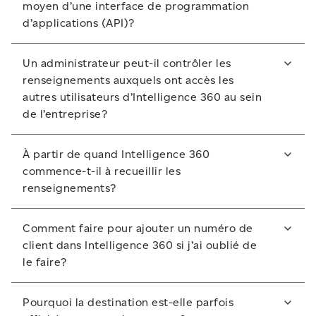
moyen d’une interface de programmation
d’applications (API)?
Non. Pour le moment, la seule façon d’accéder aux
Un administrateur peut-il contrôler les
données contenues dans Intelligence 360 est d’ouvrir
renseignements auxquels ont accès les
une session. Le format API est envisagé comme une
autres utilisateurs d’Intelligence 360 au sein
amélioration potentielle future.
de l’entreprise?
Oui. L’administrateur peut :
À partir de quand Intelligence 360
commence-t-il à recueillir les
Accorder l’accès à des personnes au sein de votre
renseignements?
entreprise ou modifier l’accès de ces utilisateurs.
Attribuer des rôles aux utilisateurs et limiter l’accès
Intelligence 360 commence à recueillir des
Comment faire pour ajouter un numéro de
par numéro de client.
renseignements à partir du moment où vous
client dans Intelligence 360 si j’ai oublié de
commencez à utiliser l’outil. Vous pouvez consulter
le faire?
des renseignements qui remontent jusqu’à deux ans
plus tôt. Par contre, vous ne pouvez pas accéder aux
Appelez votre représentant des ventes. Vous devrez
données qui datent d’avant que vous commenciez à
Pourquoi la destination est-elle parfois
soumettre un formulaire modifié d’établissement du