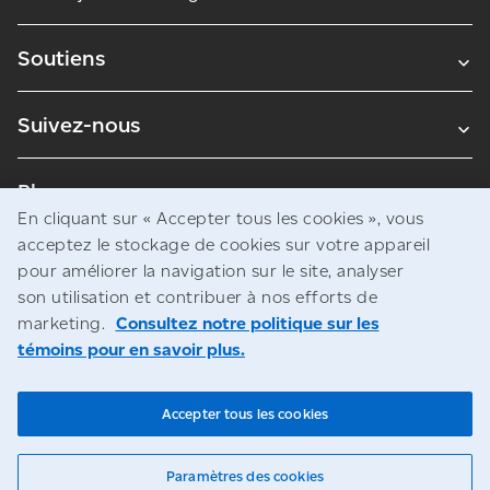
Soutiens
Suivez-nous
Blogues
En cliquant sur « Accepter tous les cookies », vous
acceptez le stockage de cookies sur votre appareil
pour améliorer la navigation sur le site, analyser
Avis juridiques
son utilisation et contribuer à nos efforts de
Confidentialité
marketing.
Consultez notre politique sur les
témoins pour en savoir plus.
Accès à l’information
© Société canadienne des postes
Accepter tous les cookies
Paramètres des cookies