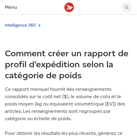
Menu
Intelligence 360
Tarifs des timbres
Suivre un envoi
Compte MonArgent Postes Canada
Voir les nouveaux timbres
Tarifs d'affranchissement
Réacheminer du courrier
Transferts de fonds
Voir les nouvelles pièces
Créer une étiquette
Aperçu de votre courrier
Mandats-poste
Récits sur nos timbres
Comment créer un rapport de
Faire un envoi au Canada
Gérer courrier et colis
Cartes et services prépayés
Proposer un timbre
Expédier à l’étranger
Cueillette au comptoir
Cachets illustrés
profil d’expédition selon la
Acheter timbres et fournitures d’emballage
Boîtes postales et casiers
Magazine En détail
catégorie de poids
Retourner un achat
Louer une case postale
Conseils d’expédition
Ce rapport mensuel fournit des renseignements
consolidés sur le coût net ($), le volume de colis et le
poids moyen (kg ou équivalent volumétrique [EV]) des
articles. Les renseignements sont regroupés par
catégorie ou échelle de poids.
Pour obtenir les résultats les plus récents, générez ce