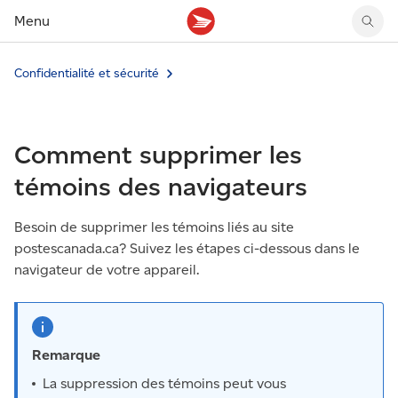
Menu
Confidentialité et sécurité
Tarifs des timbres
Suivre un envoi
Compte MonArgent Postes Canada
Voir les nouveaux timbres
Tarifs d'affranchissement
Réacheminer du courrier
Transferts de fonds
Voir les nouvelles pièces
Créer une étiquette
Aperçu de votre courrier
Mandats-poste
Récits sur nos timbres
Comment supprimer les
Faire un envoi au Canada
Gérer courrier et colis
Cartes et services prépayés
Proposer un timbre
Expédier à l’étranger
Cueillette au comptoir
Cachets illustrés
témoins des navigateurs
Acheter timbres et fournitures d’emballage
Boîtes postales et casiers
Magazine En détail
Retourner un achat
Louer une case postale
Besoin de supprimer les témoins liés au site
Conseils d’expédition
postescanada.ca? Suivez les étapes ci-dessous dans le
navigateur de votre appareil.
Remarque
La suppression des témoins peut vous