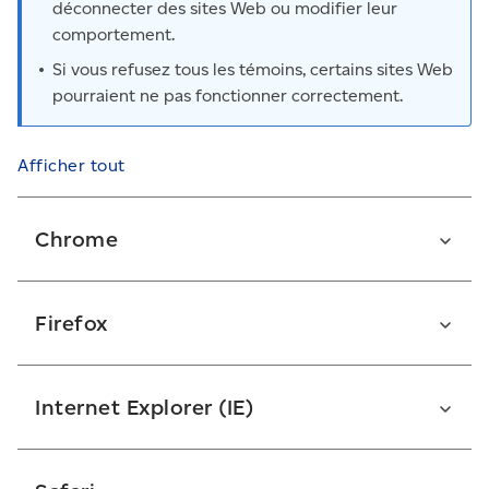
déconnecter des sites Web ou modifier leur
comportement.
Si vous refusez tous les témoins, certains sites Web
pourraient ne pas fonctionner correctement.
Afficher tout
Chrome
Ouvrez Chrome
Firefox
En haut à droite, cliquez sur
Plus
(les 3 points
verticaux)
Ouvrez Firefox
Sélectionnez
Effacer les données de navigation
Internet Explorer (IE)
En haut à droite, cliquez sur
Plus
(les 3 lignes
Choisissez une période, comme
Dernière heure
horizontales)
ou
Toutes les données
Supprimer les témoins
Cliquez sur
Historique
, puis sur