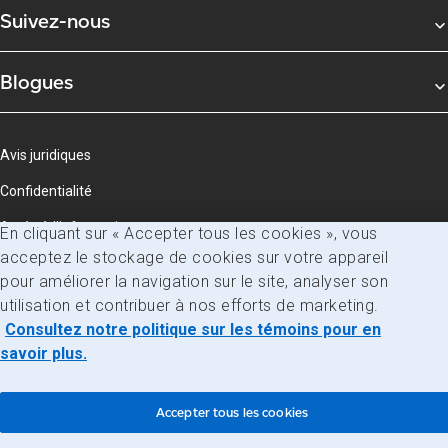
Suivez-nous
Blogues
Avis juridiques
Confidentialité
Accès à l’information
En cliquant sur « Accepter tous les cookies », vous
acceptez le stockage de cookies sur votre appareil
© Société canadienne des postes
pour améliorer la navigation sur le site, analyser son
utilisation et contribuer à nos efforts de marketing.
Consultez notre politique sur les témoins pour en
savoir plus.
Accepter tous les cookies