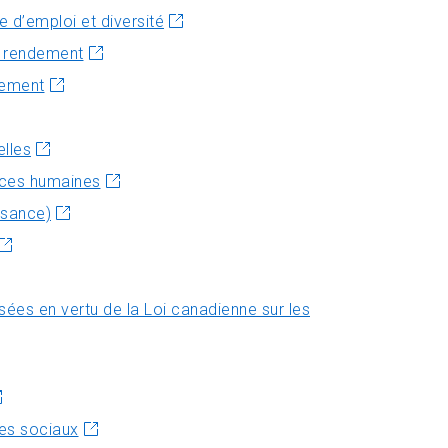
e d’emploi et diversité
u rendement
nement
elles
rces humaines
ssance)
sées en vertu de la Loi canadienne sur les
es sociaux