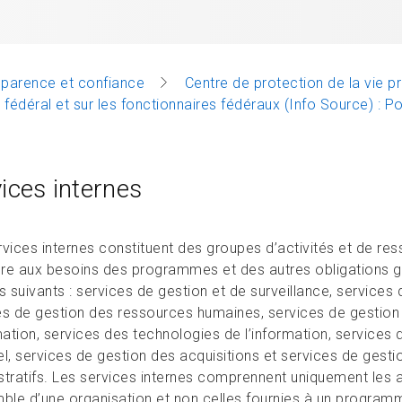
sparence et confiance
Centre de protection de la vie p
déral et sur les fonctionnaires fédéraux (Info Source) : 
ices internes
rvices internes constituent des groupes d’activités et de r
re aux besoins des programmes et des autres obligations g
s suivants : services de gestion et de surveillance, services
es de gestion des ressources humaines, services de gestion 
mation, services des technologies de l’information, services
el, services de gestion des acquisitions et services de gest
stratifs. Les services internes comprennent uniquement les a
mble d’une organisation et non celles fournies à un programme