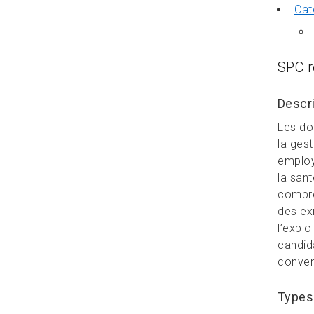
Cat
SPC 
Descri
Les doc
la gest
employé
la sant
compre
des exi
l’expl
candid
conven
Types