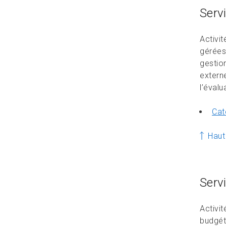
Serv
Activi
gérées
gestio
externe
l’évalu
Cat
Haut
Serv
Activit
budgéta