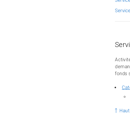
Service
Service
Serv
Activi
demand
fonds s
Cat
Haut