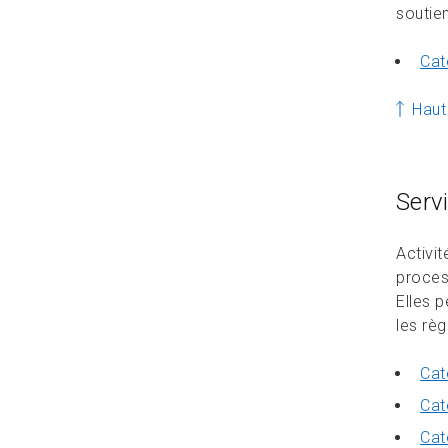
soutie
Cat
Haut
Serv
Activit
process
Elles 
les règ
Cat
Cat
Cat