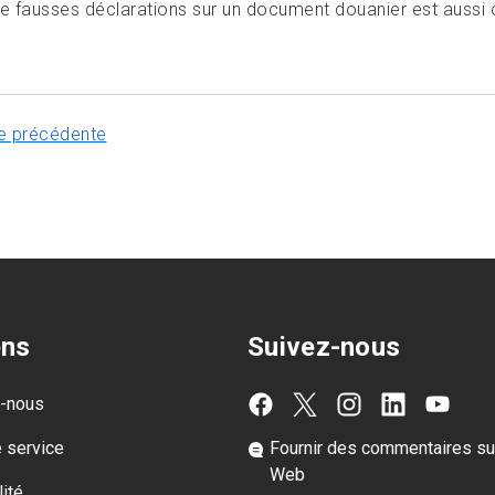
de fausses déclarations sur un document douanier est aussi
e précédente
ens
Suivez-nous
z-nous
e service
Fournir des commentaires sur
Web
ité