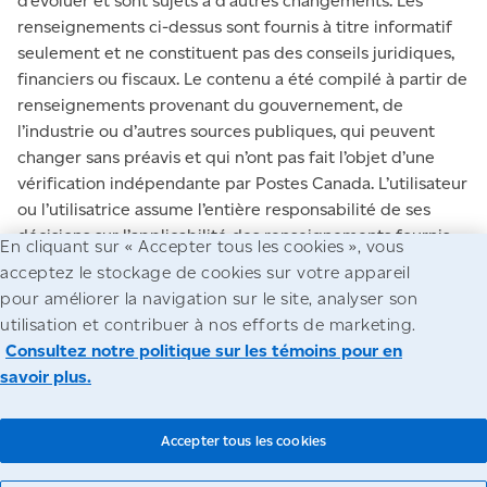
d’évoluer et sont sujets à d’autres changements. Les
renseignements ci-dessus sont fournis à titre informatif
seulement et ne constituent pas des conseils juridiques,
financiers ou fiscaux. Le contenu a été compilé à partir de
renseignements provenant du gouvernement, de
l’industrie ou d’autres sources publiques, qui peuvent
changer sans préavis et qui n’ont pas fait l’objet d’une
vérification indépendante par Postes Canada. L’utilisateur
ou l’utilisatrice assume l’entière responsabilité de ses
décisions sur l’applicabilité des renseignements fournis.
En cliquant sur « Accepter tous les cookies », vous
Avant d’agir, l’utilisateur ou l’utilisatrice doit obtenir des
acceptez le stockage de cookies sur votre appareil
conseils professionnels indépendants adaptés à ses
pour améliorer la navigation sur le site, analyser son
besoins et à sa situation particulière.
utilisation et contribuer à nos efforts de marketing.
Consultez notre politique sur les témoins pour en
savoir plus.
Accessibilité
Avis juridiques
Confidentialité
© Société canadienne des postes
Accepter tous les cookies