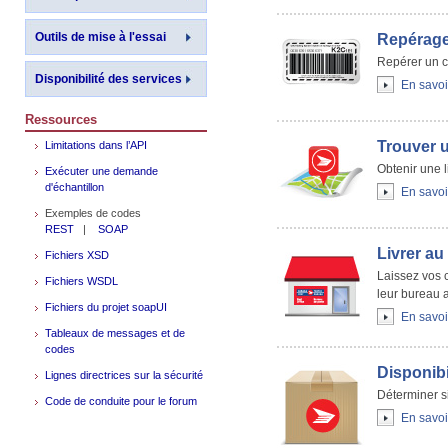
Outils de mise à l'essai
Repérag
Repérer un co
Disponibilité des services
En savoi
Ressources
Trouver 
Limitations dans l’API
Obtenir une l
Exécuter une demande
d'échantillon
En savoi
Exemples de codes
REST
|
SOAP
Livrer au
Fichiers XSD
Laissez vos c
Fichiers WSDL
leur bureau a
Fichiers du projet soapUI
En savoi
Tableaux de messages et de
codes
Disponibi
Lignes directrices sur la sécurité
Déterminer si
Code de conduite pour le forum
En savoi