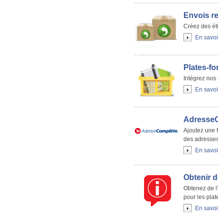
Envois r
Créez des éti
En savoi
Plates-f
Intégrez nos 
En savoi
Adresse
Ajoutez une 
des adresses
En savoi
Obtenir d
Obtenez de l'
pour les pla
En savoi