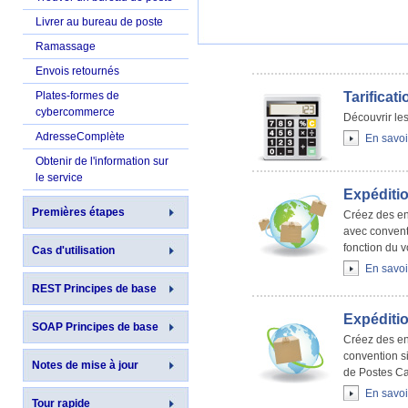
Livrer au bureau de poste
Ramassage
Envois retournés
Plates-formes de
Tarificati
cybercommerce
Découvrir les 
AdresseComplète
En savoi
Obtenir de l'information sur
le service
Expéditi
Premières étapes
Créez des env
avec convent
fonction du 
Cas d'utilisation
En savoi
REST Principes de base
Expéditi
SOAP Principes de base
Créez des env
convention s
Notes de mise à jour
de Postes C
En savoi
Tour rapide