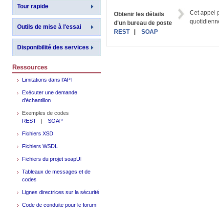
Tour rapide
Cet appel p
Obtenir les détails
quotidienn
d'un bureau de poste
Outils de mise à l'essai
REST
|
SOAP
Disponibilité des services
Ressources
Limitations dans l’API
Exécuter une demande
d'échantillon
Exemples de codes
REST
|
SOAP
Fichiers XSD
Fichiers WSDL
Fichiers du projet soapUI
Tableaux de messages et de
codes
Lignes directrices sur la sécurité
Code de conduite pour le forum