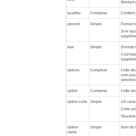
Montant d
qualifier
Complexe
Contient 
percent
Simple
Format n
Si le raj
suppléme
due
Simple
(Format 
Coût tota
suppléme
options
Complexe
Cette str
colis pou
sélection
option
Complexe
Cette str
option-code
Simple
(10 cara
Code uni
Structure
option-
Simple
Nom de l
name