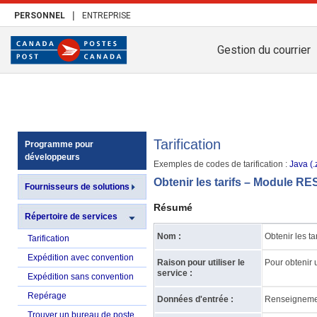
|
PERSONNEL
ENTREPRISE
Gestion du courrier
Tarification
Programme pour
développeurs
Exemples de codes de tarification :
Java (.
Obtenir les tarifs – Module RE
Fournisseurs de solutions
Résumé
Répertoire de services
Nom :
Obtenir les tar
Tarification
Expédition avec convention
Raison pour utiliser le
Pour obtenir u
service :
Expédition sans convention
Repérage
Données d'entrée :
Renseignement
Trouver un bureau de poste