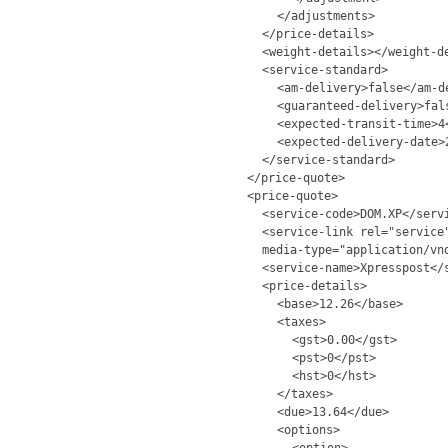
</adjustments>
</price-details>
<weight-details></weight-d
<service-standard>
<am-delivery>false</am-d
<guaranteed-delivery>fal
<expected-transit-time>4
<expected-delivery-date>
</service-standard>
</price-quote>
<price-quote>
<service-code>DOM.XP</serv
<service-link rel="service
media-type="application/vn
<service-name>Xpresspost</
<price-details>
<base>12.26</base>
<taxes>
<gst>0.00</gst>
<pst>0</pst>
<hst>0</hst>
</taxes>
<due>13.64</due>
<options>