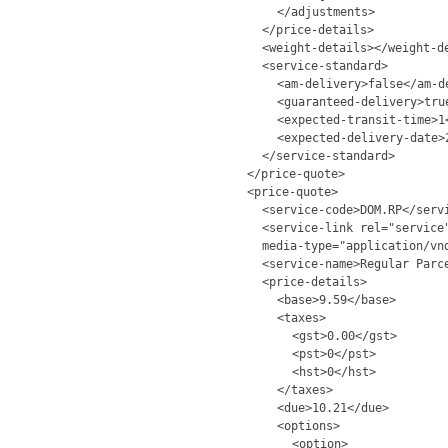
</adjustments>
</price-details>
<weight-details></weight-d
<service-standard>
<am-delivery>false</am-d
<guaranteed-delivery>tru
<expected-transit-time>1
<expected-delivery-date>
</service-standard>
</price-quote>
<price-quote>
<service-code>DOM.RP</serv
<service-link rel="service
media-type="application/vn
<service-name>Regular Parc
<price-details>
<base>9.59</base>
<taxes>
<gst>0.00</gst>
<pst>0</pst>
<hst>0</hst>
</taxes>
<due>10.21</due>
<options>
<option>