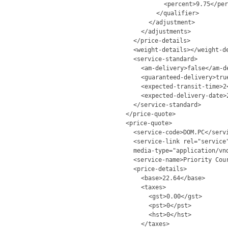
<percent>9.75</per
</qualifier>
</adjustment>
</adjustments>
</price-details>
<weight-details></weight-d
<service-standard>
<am-delivery>false</am-d
<guaranteed-delivery>tru
<expected-transit-time>2
<expected-delivery-date>
</service-standard>
</price-quote>
<price-quote>
<service-code>DOM.PC</serv
<service-link rel="service
media-type="application/vn
<service-name>Priority Cou
<price-details>
<base>22.64</base>
<taxes>
<gst>0.00</gst>
<pst>0</pst>
<hst>0</hst>
</taxes>