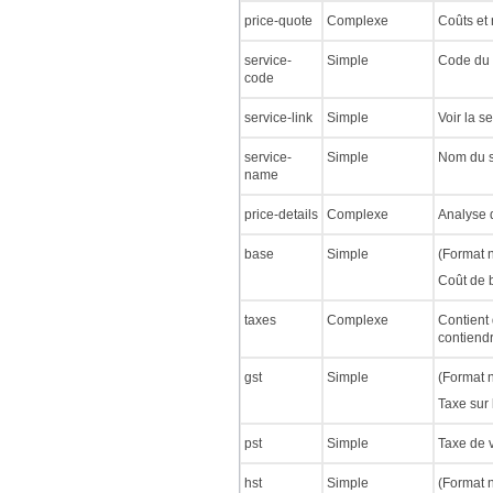
price-quote
Complexe
Coûts et 
service-
Simple
Code du s
code
service-link
Simple
Voir la s
service-
Simple
Nom du s
name
price-details
Complexe
Analyse d
base
Simple
(Format 
Coût de b
taxes
Complexe
Contient 
contiendr
gst
Simple
(Format 
Taxe sur 
pst
Simple
Taxe de 
hst
Simple
(Format 