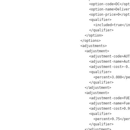
<option-code>DC</opt
<option-name>Deliver
<option-price>0</opt
<qualifier>
<included>true</in
</qualifier>
</option>
</options>
<adjustments>
<adjustment>
<adjustment-code>AUT
<adjustment-name>Aut
<adjustment-cost>-0.
<qualifier>
<percent>3.000</pe
</qualifier>
</adjustment>
<adjustment>
<adjustment-code>FUE
<adjustment-name>Fue
<adjustment-cost>0.9
<qualifier>
<percent>9.75</per
</qualifier>
</adjustment>