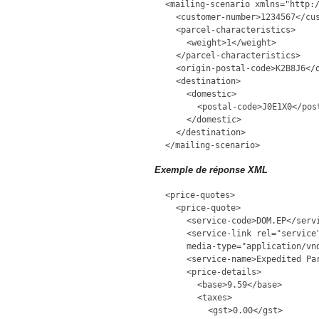
<mailing-scenario xmlns="http:
<customer-number>1234567</cu
<parcel-characteristics>
<weight>1</weight>
</parcel-characteristics>
<origin-postal-code>K2B8J6</
<destination>
<domestic>
<postal-code>J0E1X0</pos
</domestic>
</destination>
</mailing-scenario>
Exemple de réponse XML
<price-quotes>
<price-quote>
<service-code>DOM.EP</serv
<service-link rel="service
media-type="application/vn
<service-name>Expedited Pa
<price-details>
<base>9.59</base>
<taxes>
<gst>0.00</gst>