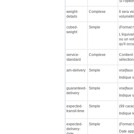
Si l'opti
weight-
Complexe
Il sera v
details
volumétr
cubed-
Simple
(Format 
weight
L'équival
ou un vol
qu'il occ
service-
Complexe
Contient l
standard
sélection
am-delivery
Simple
vrai|faux
Indique s
guaranteed-
Simple
vrai|faux
delivery
Indique s
expected-
Simple
(99 cara
transit-time
Indique l
expected-
Simple
(Format 
delivery-
Date appr
date