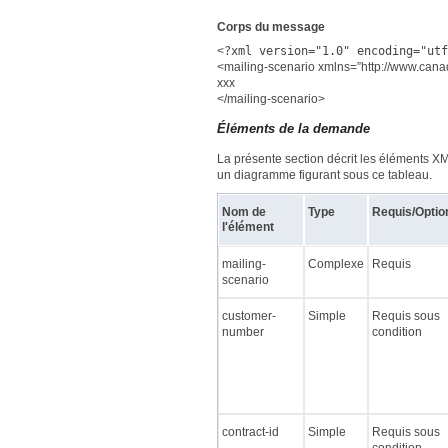
Corps du message
<
?xml version="1.0" encoding="utf
<mailing-scenario xmlns=”http://www.cana
xxx
</mailing-scenario>
Éléments de la demande
La présente section décrit les éléments X
un diagramme figurant sous ce tableau.
Nom de
Type
Requis/Optio
l'élément
mailing-
Complexe
Requis
scenario
customer-
Simple
Requis sous
number
condition
contract-id
Simple
Requis sous