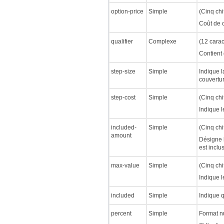
option-price
Simple
(Cinq chi
Coût de c
qualifier
Complexe
(12 cara
Contient 
step-size
Simple
Indique l
couvertur
step-cost
Simple
(Cinq chi
Indique l
included-
Simple
(Cinq chi
amount
Désigne l
est inclus
max-value
Simple
(Cinq chi
Indique l
included
Simple
Indique q
percent
Simple
Format n