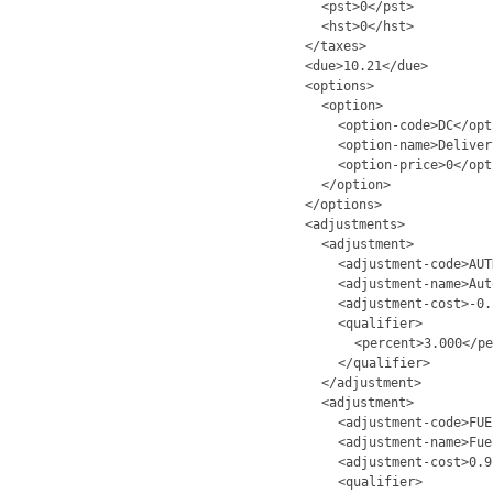
<pst>0</pst>
<hst>0</hst>
</taxes>
<due>10.21</due>
<options>
<option>
<option-code>DC</opt
<option-name>Deliver
<option-price>0</opt
</option>
</options>
<adjustments>
<adjustment>
<adjustment-code>AUT
<adjustment-name>Aut
<adjustment-cost>-0.
<qualifier>
<percent>3.000</pe
</qualifier>
</adjustment>
<adjustment>
<adjustment-code>FUE
<adjustment-name>Fue
<adjustment-cost>0.9
<qualifier>