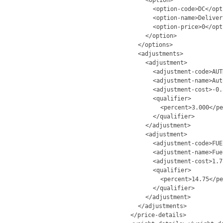
<option>
<option-code>DC</opt
<option-name>Deliver
<option-price>0</opt
</option>
</options>
<adjustments>
<adjustment>
<adjustment-code>AUT
<adjustment-name>Aut
<adjustment-cost>-0.
<qualifier>
<percent>3.000</pe
</qualifier>
</adjustment>
<adjustment>
<adjustment-code>FUE
<adjustment-name>Fue
<adjustment-cost>1.7
<qualifier>
<percent>14.75</pe
</qualifier>
</adjustment>
</adjustments>
</price-details>