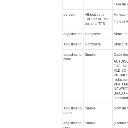
Taxe de 
percent
Attribut de la
Format n
TVH, de la TVP
Indique 
ou de la TPS
adjustments
Complexe
Structure
adjustment
Complexe
Structure
adjustment-
Simple
Code dés
code
AUTDISC 
FUELSC –
V1DISC – 
PROMODIS
réductio
PLATFMDI
NEWREGDI
SAADJ – A
combinais
adjustment-
Simple
Nom du r
name
adjustment-
Simple
(Format 
cost