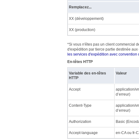
Remplacez...
XX (développement)
XX (production)
*Si vous n'êtes pas un client commercial 
d'expédition par tierce partie destinée au
les services d'expédition avec convention
En-têtes HTTP
Variable des en-têtes
Valeur
HTTP
Accept
application/v
d’erreur)
Content-Type
application/v
d’erreur)
Authorization
Basic {Encod
Accept-language
en-CA ou fr-