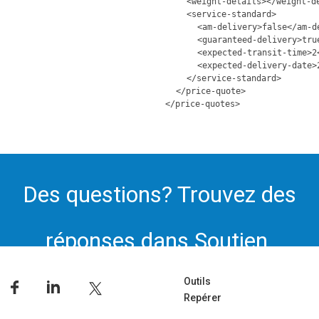
<weight-details></weight-d
<service-standard>
<am-delivery>false</am-d
<guaranteed-delivery>tru
<expected-transit-time>2
<expected-delivery-date>
</service-standard>
</price-quote>
</price-quotes>
Des questions? Trouvez des
réponses dans Soutien.
Outils
Repérer