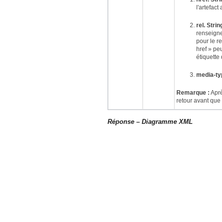
l'artefact
rel. Strin
renseigne
pour le re
href » pe
étiquette 
media-ty
Remarque :
Aprè
retour avant que 
Réponse – Diagramme XML