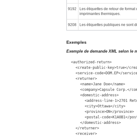
9192
Les étiquettes de retour de format 
imprimantes thermiques.
9208
Les étiquettes publiques ne sont 
Exemples
Exemple de demande XML selon le mo
<authorized-return>
<create-public-key>true</cre
<service-code>DOM.EP</servic
<returner>
<name>Jane Doe</name>
<company>Capsule Corp.</co
<domestic-address>
<address-line-1>2701 Ret
<city>Ottawa</city>
<province>ON</province>
<postal-code>K1A0B1</pos
</domestic-address>
</returner>
<receiver>