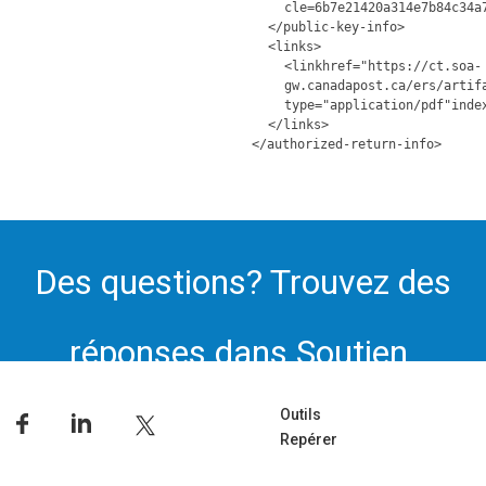
cle=6b7e21420a314e7b84c34a
</public-key-info>
<links>
<linkhref="https://ct.soa-
gw.canadapost.ca/ers/artif
type="application/pdf"inde
</links>
</authorized-return-info>
Des questions? Trouvez des
réponses dans Soutien.
Outils
Repérer