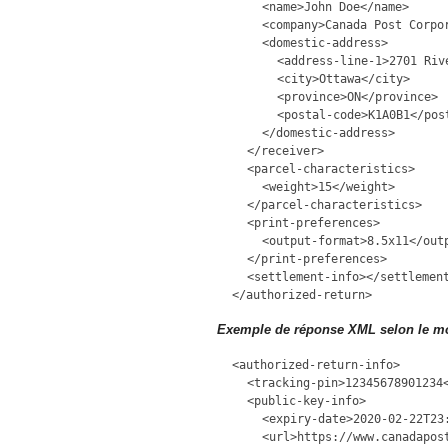
<name>John Doe</name>
<company>Canada Post Corpo
<domestic-address>
<address-line-1>2701 Riv
<city>Ottawa</city>
<province>ON</province>
<postal-code>K1A0B1</pos
</domestic-address>
</receiver>
<parcel-characteristics>
<weight>15</weight>
</parcel-characteristics>
<print-preferences>
<output-format>8.5x11</out
</print-preferences>
<settlement-info></settlemen
</authorized-return>
Exemple de réponse XML selon le mo
<authorized-return-info>
<tracking-pin>12345678901234
<public-key-info>
<expiry-date>2020-02-22T23
<url>https://www.canadapos