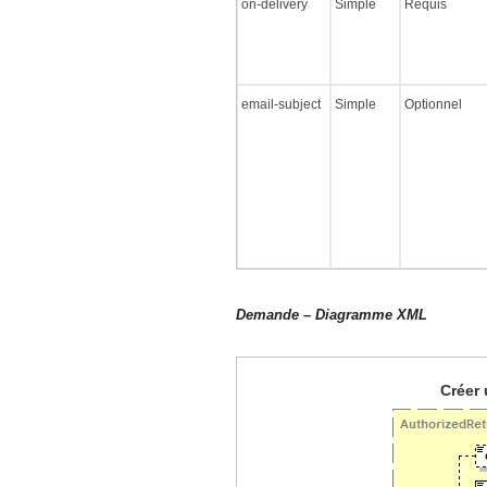
on-delivery
Simple
Requis
email-subject
Simple
Optionnel
Demande – Diagramme XML
Créer 