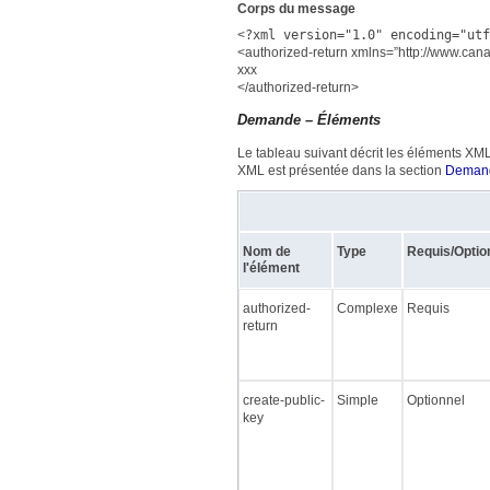
Corps du message
<
?xml version="1.0" encoding="utf
<authorized-return xmlns=”http://www.can
xxx
</authorized-return>
Demande – Éléments
Le tableau suivant décrit les éléments XM
XML est présentée dans la section
Deman
Nom de
Type
Requis/Optio
l'élément
authorized-
Complexe
Requis
return
create-public-
Simple
Optionnel
key