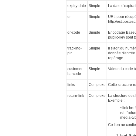
expiry-date
Simple
La date d'expirat
url
Simple
URL pour récupér
http://est.poste
qr-code
Simple
Encodage Base64 
public-key sont t
tracking-
Simple
Il s'agit du numé
pin
donnée d'entrée 
repérage.
customer-
Simple
Valeur du code à 
barcode
links
Complexe
Cette structure r
return-link
Complexe
La structure des 
Exemple :
<link hre
rel=”retu
media-typ
Ce lien ne contie
href. Stri