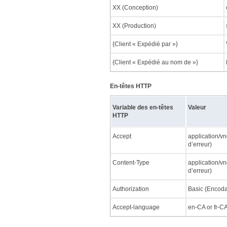
XX (Conception)
XX (Production)
{Client « Expédié par »}
{Client « Expédié au nom de »}
En-têtes HTTP
Variable des en-têtes
Valeur
HTTP
Accept
application/vn
d’erreur)
Content-Type
application/vn
d’erreur)
Authorization
Basic {Encoda
Accept-language
en-CA or fr-C