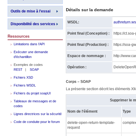
Détails sur la demande
Outils de mise à l'essai
WSDL:
authreturn.ws
Disponibilité des services
Point final (Conception) :
https://ct.so
Ressources
Limitations dans l’API
Point final (Production) :
https://soa-g
Exécuter une demande
Espace de nommage :
http://www.ca
d'échantillon
Exemples de codes
Opération :
DeleteOpenR
REST
|
SOAP
Fichiers XSD
Corps – SOAP
Fichiers WSDL
La présente section décrit les éléments XML
Fichiers du projet soapUI
Supprimer le m
Tableaux de messages et de
codes
Nom de l'élément
Type
Lignes directrices sur la sécurité
Code de conduite pour le forum
delete-open-return-template-
comple
request