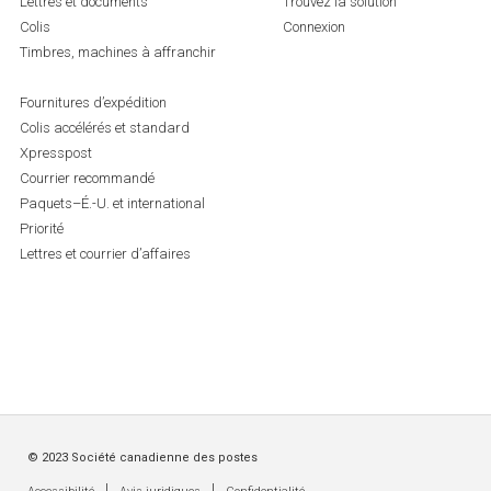
Lettres et documents
Trouvez la solution
Colis
Connexion
Timbres, machines à affranchir
Fournitures d’expédition
Colis accélérés et standard
Xpresspost
Courrier recommandé
Paquets–É.-U. et international
Priorité
Lettres et courrier d’affaires
© 2023 Société canadienne des postes
|
|