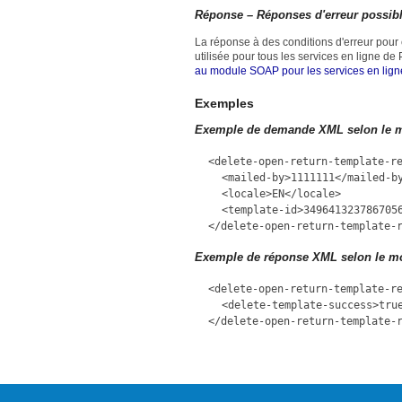
Réponse – Réponses d'erreur possib
La réponse à des conditions d'erreur pour 
utilisée pour tous les services en ligne 
au module SOAP pour les services en lig
Exemples
Exemple de demande XML selon le mo
<delete-open-return-template-r
<mailed-by>1111111</mailed-b
<locale>EN</locale>
<template-id>349641323786705
</delete-open-return-template-
Exemple de réponse XML selon le mo
<delete-open-return-template-r
<delete-template-success>tru
</delete-open-return-template-