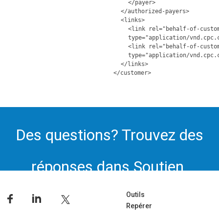
</payer>
</authorized-payers>
<links>
<link rel="behalf-of-custo
type="application/vnd.cpc.
<link rel="behalf-of-custo
type="application/vnd.cpc.
</links>
</customer>
Des questions? Trouvez des
réponses dans Soutien.
Outils
Repérer