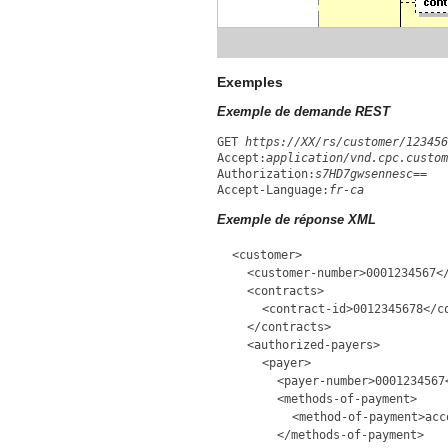
Exemples
Exemple de demande REST
GET
https://XX/rs/customer/123456
Accept:
application/vnd.cpc.custom
Authorization:
s7HD7gwsennesc==
Accept-Language:
fr-ca
Exemple de réponse XML
<customer>
<customer-number>0001234567<
<contracts>
<contract-id>0012345678</c
</contracts>
<authorized-payers>
<payer>
<payer-number>0001234567
<methods-of-payment>
<method-of-payment>acc
</methods-of-payment>