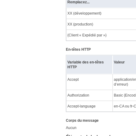
Remplacez...
XX (développement)
XX (production)
{Client « Expédié par »}
En-têtes HTTP
Variable des en-têtes
Valeur
HTTP
Accept
application/
d’erreur)
Authorization
Basic {Encod
Accept-language
en-CA ou fr-
Corps du message
Aucun