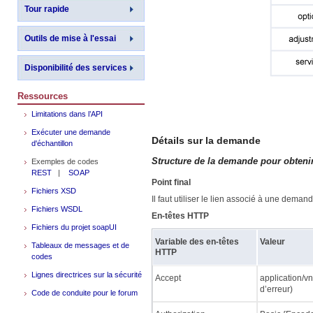
Tour rapide
Outils de mise à l'essai
Disponibilité des services
Ressources
Limitations dans l’API
Exécuter une demande
Détails sur la demande
d'échantillon
Structure de la demande pour obtenir l
Exemples de codes
REST
|
SOAP
Point final
Fichiers XSD
Il faut utiliser le lien associé à une deman
Fichiers WSDL
En-têtes HTTP
Fichiers du projet soapUI
Variable des en-têtes
Valeur
Tableaux de messages et de
HTTP
codes
Lignes directrices sur la sécurité
Accept
application/v
d’erreur)
Code de conduite pour le forum