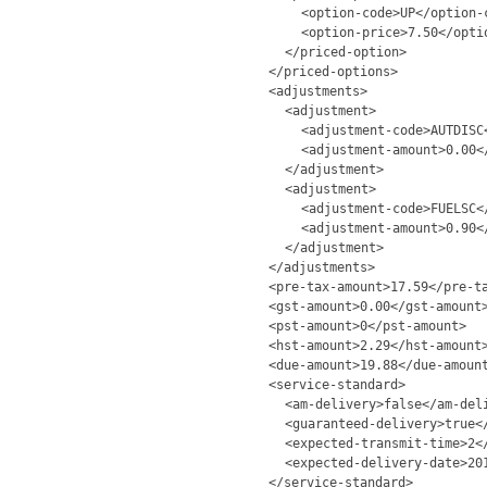
<option-code>UP</option-
<option-price>7.50</opti
</priced-option>
</priced-options>
<adjustments>
<adjustment>
<adjustment-code>AUTDISC
<adjustment-amount>0.00<
</adjustment>
<adjustment>
<adjustment-code>FUELSC<
<adjustment-amount>0.90<
</adjustment>
</adjustments>
<pre-tax-amount>17.59</pre-t
<gst-amount>0.00</gst-amount
<pst-amount>0</pst-amount>
<hst-amount>2.29</hst-amount
<due-amount>19.88</due-amoun
<service-standard>
<am-delivery>false</am-del
<guaranteed-delivery>true<
<expected-transmit-time>2<
<expected-delivery-date>20
</service-standard>