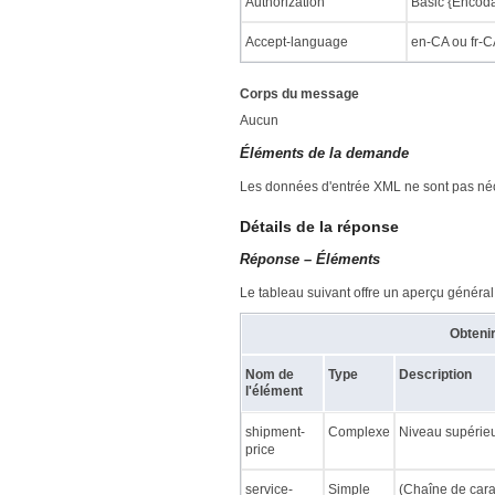
Authorization
Basic {Encod
Accept-language
en-CA ou fr-
Corps du message
Aucun
Éléments de la demande
Les données d'entrée XML ne sont pas néces
Détails de la réponse
Réponse – Éléments
Le tableau suivant offre un aperçu généra
Obtenir
Nom de
Type
Description
l'élément
shipment-
Complexe
Niveau supérieu
price
service-
Simple
(Chaîne de cara