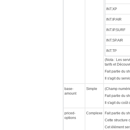
INT.XP
INT.IP.AIR
INT.IP.SURF
INT.SP.AIR
INT.TP
(Nota : Les serv
tarifs et Découv
Fait partie du s
Il s'agit du serv
base-
Simple
(Champ numériqu
amount
Fait partie du s
Il s'agit du coû
priced-
Complexe
Fait partie du s
options
Cette structure 
Cet élément sera