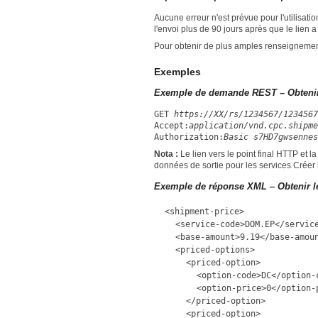
Aucune erreur n'est prévue pour l'utilisatio
l'envoi plus de 90 jours après que le lien a 
Pour obtenir de plus amples renseignement
Exemples
Exemple de demande REST – Obtenir l
GET
https://XX/rs/1234567/123456
Accept:
application/vnd.cpc.shipme
Authorization:
Basic s7HD7gwsennes
Nota :
Le lien vers le point final HTTP et la
données de sortie pour les services Créer l'
Exemple de réponse XML – Obtenir le 
<shipment-price>
<service-code>DOM.EP</servic
<base-amount>9.19</base-amou
<priced-options>
<priced-option>
<option-code>DC</option-
<option-price>0</option-
</priced-option>
<priced-option>