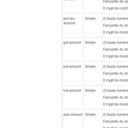
Fait partie de op
Il s'agit du coût
pre-tax-
Simple
(Champ numériqu
amount
Fait partie du s
Il s'agit du mont
gst-amount
Simple
(Champ numériqu
Fait partie du s
Il s'agit du mon
pst-amount
Simple
(Champ numériqu
Fait partie du s
Il s'agit du mon
hst-amount
Simple
(Champ numériqu
Fait partie du s
Il s'agit du mon
due-amount
Simple
(Champ numériqu
Fait partie du s