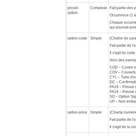
priced-
Complexe
Fait partie des 
option
Occurrence (1 à 
Chaque occurren
qui pourrait avoi
option-code
Simple
(Chaîne de cara
Fait partie de l'o
Il s'agit du cod
Voici des exemp
COD – Contre 
COV – Couvert
CYL – Tube d'e
DC – Confirmati
PA18 – Preuve d
PA19 – Preuve d
SO – Option Si
UP – Non emba
option-price
Simple
(Champ numériqu
Fait partie de l'o
Il s'agit de la c