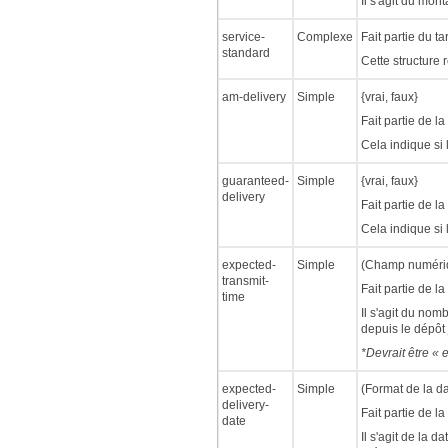
Il s'agit du mont
service-
Complexe
Fait partie du ta
standard
Cette structure 
am-delivery
Simple
{vrai, faux}
Fait partie de l
Cela indique si l
guaranteed-
Simple
{vrai, faux}
delivery
Fait partie de l
Cela indique si 
expected-
Simple
(Champ numériqu
transmit-
Fait partie de l
time
Il s'agit du nom
depuis le dépôt 
*Devrait être « 
expected-
Simple
(Format de la d
delivery-
Fait partie de l
date
Il s'agit de la 