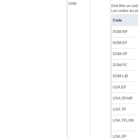
code
Doit être un cod
Les codes les p
Code
DOM.RP
DOM.EP
DOM.XP
DOM.PC
DOM.LIB
USA.EP
USA.SP.AIR
USA.TP
USA.TP.LVM
USA.XP