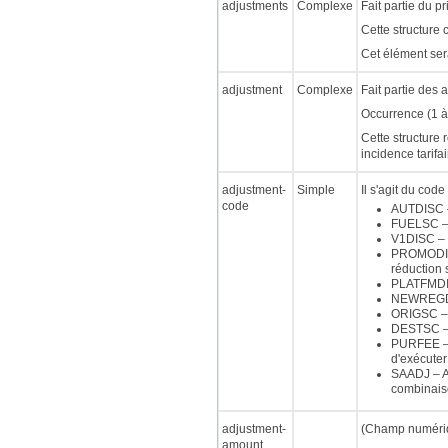
adjustments
Complexe
Fait partie du pr
Cette structure 
Cet élément sera
adjustment
Complexe
Fait partie des 
Occurrence (1 à 
Cette structure 
incidence tarifai
adjustment-
Simple
Il s'agit du cod
code
AUTDISC –
FUELSC – 
V1DISC – 
PROMODISC 
réduction
PLATFMDIS
NEWREGDIS
ORIGSC – R
DESTSC – R
PURFEE – F
d'exécuter
SAADJ – Aj
combinaiso
adjustment-
(Champ numériqu
amount