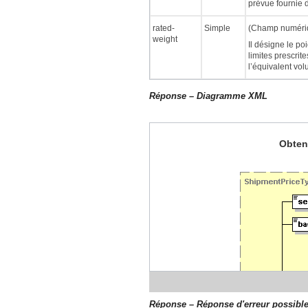
prévue fournie 
rated-
Simple
(Champ numérique
weight
Il désigne le po
limites prescrit
l’équivalent vol
Réponse – Diagramme XML
Obteni
Réponse – Réponse d'erreur possibl