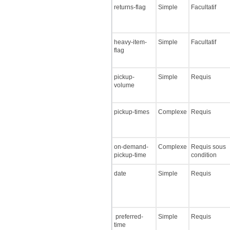
returns-flag
Simple
Facultatif
heavy-item-
Simple
Facultatif
flag
pickup-
Simple
Requis
volume
pickup-times
Complexe
Requis
on-demand-
Complexe
Requis sous
pickup-time
condition
date
Simple
Requis
preferred-
Simple
Requis
time