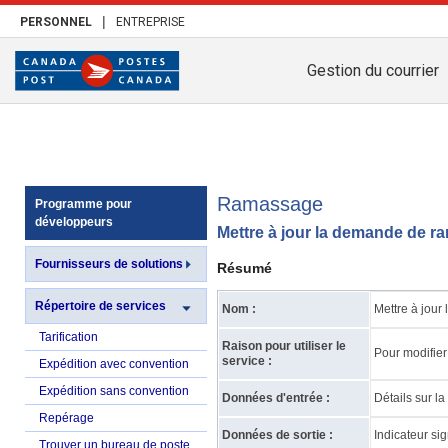
|
PERSONNEL
ENTREPRISE
Gestion du courrier
Ramassage
Programme pour
développeurs
Mettre à jour la demande de 
Fournisseurs de solutions
Résumé
Répertoire de services
Nom :
Mettre à jou
Tarification
Raison pour utiliser le
Pour modifie
service :
Expédition avec convention
Expédition sans convention
Données d'entrée :
Détails sur 
Repérage
Données de sortie :
Indicateur si
Trouver un bureau de poste