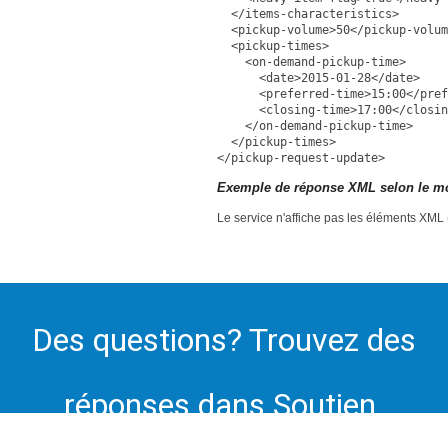
</items-characteristics>
<pickup-volume>50</pickup-volum
<pickup-times>
<on-demand-pickup-time>
<date>2015-01-28</date>
<preferred-time>15:00</prefe
<closing-time>17:00</closing
</on-demand-pickup-time>
</pickup-times>
</pickup-request-update>
Exemple de réponse XML selon le mo
Le service n'affiche pas les éléments XML (
Des questions? Trouvez des
réponses dans Soutien.