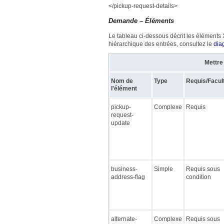
</pickup-request-details>
Demande – Éléments
Le tableau ci-dessous décrit les éléments 
hiérarchique des entrées, consultez le
dia
Mettre
Nom de
Type
Requis/Facult
l'élément
pickup-
Complexe
Requis
request-
update
business-
Simple
Requis sous
address-flag
condition
alternate-
Complexe
Requis sous