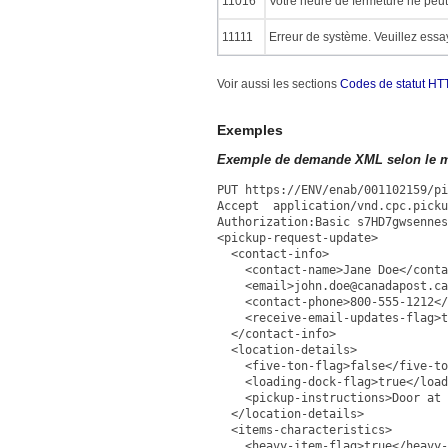
11016
Votre heure de fermeture ne peut
11111
Erreur de système. Veuillez essay
Voir aussi les sections
Codes de statut HT
Exemples
Exemple de demande XML selon le m
PUT https://ENV/enab/001102159/pi
Accept application/vnd.cpc.picku
Authorization:Basic s7HD7gwsennes
<pickup-request-update>
<contact-info>
<contact-name>Jane Doe</conta
<email>john.doe@canadapost.ca
<contact-phone>800-555-1212</c
<receive-email-updates-flag>tr
</contact-info>
<location-details>
<five-ton-flag>false</five-to
<loading-dock-flag>true</loadi
<pickup-instructions>Door at B
</location-details>
<items-characteristics>
<heavy-item-flag>true</heavy-