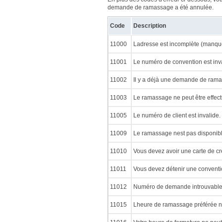
demande de ramassage a été annulée.
Code
Description
11000
Ladresse est incomplète (manque
11001
Le numéro de convention est inva
11002
Il y a déjà une demande de rama
11003
Le ramassage ne peut être effectu
11005
Le numéro de client est invalide.
11009
Le ramassage nest pas disponible
11010
Vous devez avoir une carte de cré
11011
Vous devez détenir une conventi
11012
Numéro de demande introuvable. V
11015
Lheure de ramassage préférée na 