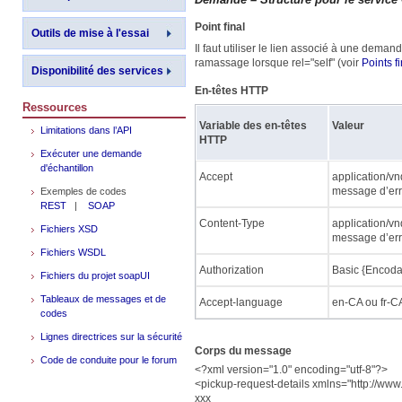
Point final
Outils de mise à l'essai
Il faut utiliser le lien associé à une d
ramassage lorsque rel="self" (voir
Points f
Disponibilité des services
En-têtes HTTP
Ressources
Variable des en-têtes
Valeur
Limitations dans l’API
HTTP
Exécuter une demande
d'échantillon
Accept
application/v
message d’err
Exemples de codes
REST
|
SOAP
Content-Type
application/v
Fichiers XSD
message d’err
Fichiers WSDL
Authorization
Basic {Encoda
Fichiers du projet soapUI
Tableaux de messages et de
Accept-language
en-CA ou fr-C
codes
Lignes directrices sur la sécurité
Corps du message
Code de conduite pour le forum
<?xml version="1.0" encoding="utf-8"?>
<pickup-request-details xmlns="http://ww
xxx