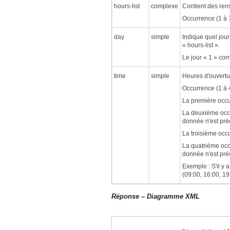
hours-list
complexe
Contient des ren
Occurrence (1 à 7
day
simple
Indique quel jou
« hours-list ».
Le jour « 1 » cor
time
simple
Heures d'ouvertu
Occurrence (1 à 4
La première occu
La deuxième occu
donnée n'est préc
La troisième occu
La quatrième occ
donnée n'est préc
Exemple : S'il y 
(09:00, 16:00, 19
Réponse – Diagramme XML