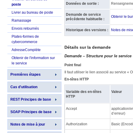
Données de sortie :
Renseignement
poste
Livrer au bureau de poste
Demande de service
Obtenir le bu
précédente habituelle :
Ramassage
Envois retournés
Historique des versions :
Notes de mise
Plates-formes de
cybercommerce
Détails sur la demande
AdresseComplète
Demande – Structure pour le service 
Obtenir de l'information sur
le service
Point final
Il faut utiliser le lien associé au service «
Premières étapes
En-têtes HTTP
Cas d'utilisation
Variable des en-têtes
Valeur
HTTP
REST Principes de base
Accept
application/v
SOAP Principes de base
d’erreur)
Authorization
Basic {Encod
Notes de mise à jour