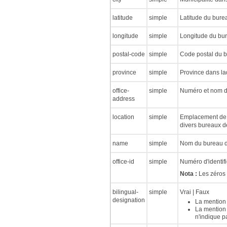
latitude
simple
Latitude du bure
longitude
simple
Longitude du bur
postal-code
simple
Code postal du b
province
simple
Province dans laq
office-
simple
Numéro et nom d
address
location
simple
Emplacement de la
divers bureaux d
name
simple
Nom du bureau de
office-id
simple
Numéro d'identif
Nota :
Les zéros d
bilingual-
simple
Vrai | Faux
designation
La mention 
La mention 
n'indique p