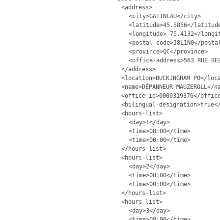
<address>
<city>GATINEAU</city>
<latitude>45.5856</latitud
<longitude>-75.4132</longi
<postal-code>J8L1N0</posta
<province>QC</province>
<office-address>563 RUE BE
</address>
<location>BUCKINGHAM PO</loc
<name>DÉPANNEUR MAUZEROLL</n
<office-id>0000319376</offic
<bilingual-designation>true<
<hours-list>
<day>1</day>
<time>08:00</time>
<time>00:00</time>
</hours-list>
<hours-list>
<day>2</day>
<time>08:00</time>
<time>00:00</time>
</hours-list>
<hours-list>
<day>3</day>
<time>08:00</time>