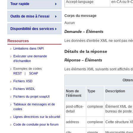
Accept-language
en-CA ou fr-
Tour rapide
Corps du message
Outils de mise à l'essai
Aucun
Disponibilité des services
Demande – Éléments
Ressources
Les données d'entrée XML ne sont pas néce
Limitations dans l’API
Détails de la réponse
Exécuter une demande
Réponse – Éléments
d'échantillon
Exemples de codes
Les éléments XML suivants sont affichés d
REST
|
SOAP
Obteni
Fichiers XSD
Fichiers WSDL
Nom de
Type
Description
l'élément
Fichiers du projet soapUI
Tableaux de messages et de
post-office-
complexe
Élément XML de n
codes
detail
bureau de poste.
Lignes directrices sur la sécurité
address
complexe
Cette structure 
Code de conduite pour le forum
city
simple
Municipalité dans